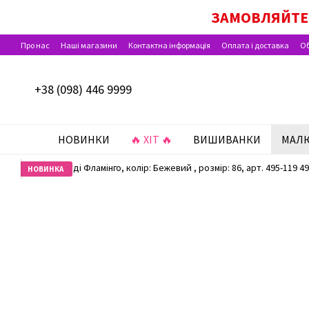
Перейти до основного контенту
ДІЄ ОПЛАТА ПАКУН
ЗАМОВЛЯЙТЕ 
Про нас
Наші магазини
Контактна інформація
Оплата і доставка
Об
Відгуки про магазин
+38 (098) 446 9999
НОВИНКИ
🔥 ХІТ 🔥
ВИШИВАНКИ
МАЛ
НОВИНКА