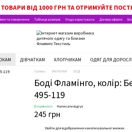
ОК МАЛЮКА, ПАКУНОК ШКОЛЯРА, ВИПЛАТИ Н
ТОВАРИ ВІД 1000 ГРН ТА ОТРИМУЙТЕ ПОСТ
мін та повернення
Таблиця розмірів
Угода користувача
Договір оферти
Бл
ЮКАМ
ДІВЧАТКАМ
ХЛОПЧИКАМ
ОДЯГ ДЛЯ ДОРОСЛ
Головна
МАЛЮКАМ
БОДІ
Боді Фламінго, колір: Бе
495-119
В наявності
Написати відгук
245 грн
%
Увійти
для відображення накопичувальної знижки