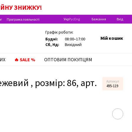
А ДИТИНУ ДО РОКУ!
ІЙНУ
ЗНИЖКУ!
Укр
Рус
Eng
Бажання
Вхід
ог
Програма лояльності
Графік роботи:
Мій кошик
Будні:
08:00–17:00
Сб, Нд:
Вихідний
ИХ
🔥 SALE %
ОПТОВИМ ПОКУПЦЯМ
жевий , розмір: 86, арт.
Артикул
495-119