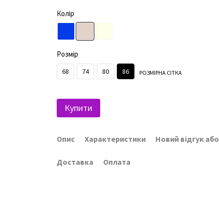
Колір
Розмір
68
74
80
86
РОЗМІРНА СІТКА
Купити
Опис
Характеристики
Новий відгук аб
Доставка
Оплата