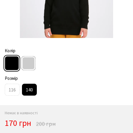
Колір
Розмір
116
140
Немає в наявності
170 грн
200 грн