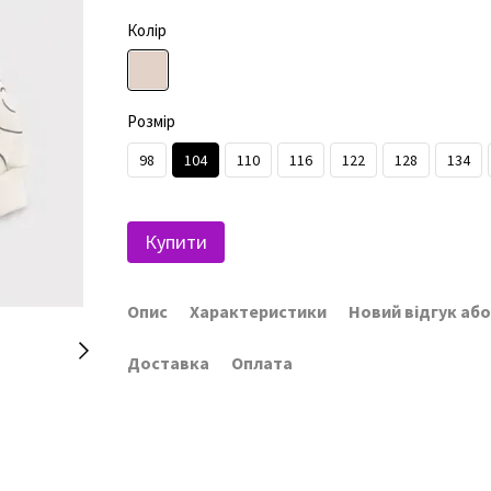
Колір
Розмір
98
104
110
116
122
128
134
Купити
Опис
Характеристики
Новий відгук аб
Доставка
Оплата