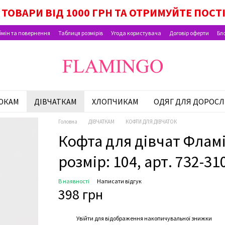
ОК МАЛЮКА, ПАКУНОК ШКОЛЯРА, ВИПЛАТИ Н
ТОВАРИ ВІД 1000 ГРН ТА ОТРИМУЙТЕ ПОСТ
мін та повернення
Таблиця розмірів
Угода користувача
Договір оферти
Бл
ЮКАМ
ДІВЧАТКАМ
ХЛОПЧИКАМ
ОДЯГ ДЛЯ ДОРОСЛ
Головна
ДІВЧАТКАМ
КОФТИ ДЛЯ ДІВЧАТОК
Кофта для дівчат Фламі
розмір: 104, арт. 732-31
В наявності
Написати відгук
398 грн
%
Увійти
для відображення накопичувальної знижки