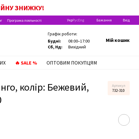
А ДИТИНУ ДО РОКУ!
ІЙНУ
ЗНИЖКУ!
Укр
Рус
Eng
Бажання
Вхід
ог
Програма лояльності
Графік роботи:
Мій кошик
Будні:
08:00–17:00
Сб, Нд:
Вихідний
ИХ
🔥 SALE %
ОПТОВИМ ПОКУПЦЯМ
нго, колір: Бежевий,
Артикул
732-310
0