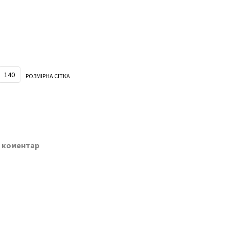
140
РОЗМІРНА СІТКА
о коментар