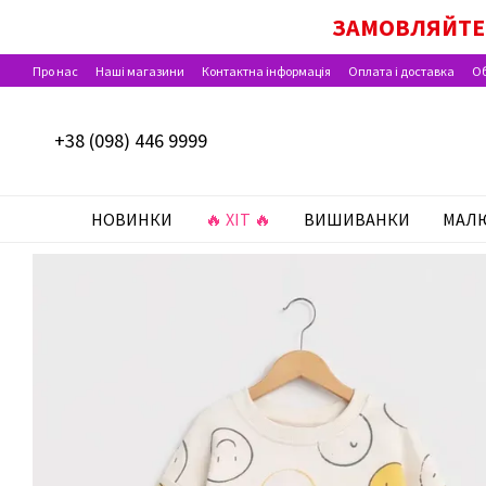
Перейти до основного контенту
ДІЄ ОПЛАТА ПАКУН
ЗАМОВЛЯЙТЕ 
Про нас
Наші магазини
Контактна інформація
Оплата і доставка
Об
Відгуки про магазин
+38 (098) 446 9999
НОВИНКИ
🔥 ХІТ 🔥
ВИШИВАНКИ
МАЛ