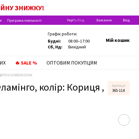
А ДИТИНУ ДО РОКУ!
ІЙНУ
ЗНИЖКУ!
Укр
Рус
Eng
Бажання
Вхід
ог
Програма лояльності
Графік роботи:
Мій кошик
Будні:
08:00–17:00
Сб, Нд:
Вихідний
ИХ
🔥 SALE %
ОПТОВИМ ПОКУПЦЯМ
ДИТЯЧІ КОМБІНЕЗОНИ
амінго, колір: Кориця ,
Артикул
365-114