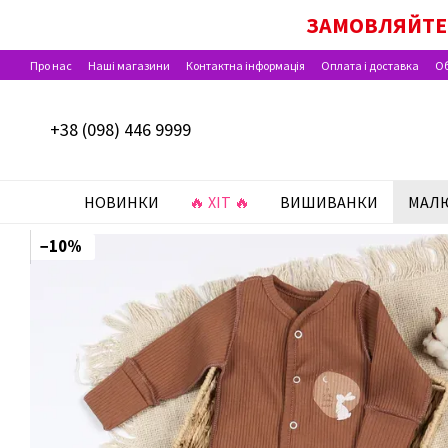
Перейти до основного контенту
ДІЄ ОПЛАТА ПАКУН
ЗАМОВЛЯЙТЕ 
Про нас
Наші магазини
Контактна інформація
Оплата і доставка
Об
Відгуки про магазин
+38 (098) 446 9999
НОВИНКИ
🔥 ХІТ 🔥
ВИШИВАНКИ
МАЛ
−10%