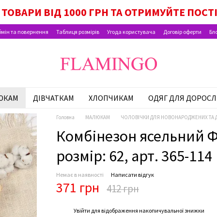
ОК МАЛЮКА, ПАКУНОК ШКОЛЯРА, ВИПЛАТИ Н
ТОВАРИ ВІД 1000 ГРН ТА ОТРИМУЙТЕ ПОСТ
мін та повернення
Таблиця розмірів
Угода користувача
Договір оферти
Бл
ЮКАМ
ДІВЧАТКАМ
ХЛОПЧИКАМ
ОДЯГ ДЛЯ ДОРОСЛ
Головна
МАЛЮКАМ
ЧОЛОВІЧКИ ДЛЯ НОВОНАРОДЖЕНИХ ТА 
Комбінезон ясельний Фл
розмір: 62, арт. 365-114
Немає в наявності
Написати відгук
371 грн
412 грн
%
Увійти
для відображення накопичувальної знижки