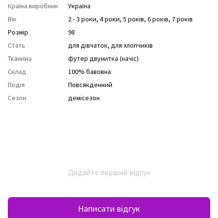
Країна виробник
Україна
Вік
2 - 3 роки
,
4 роки
,
5 років
,
6 років
,
7 років
Розмір
98
Стать
для дівчаток
,
для хлопчиків
Тканина
футер двунитка (начіс)
Склад
100% бавовна
Подія
Повсякденний
Сезон
демісезон
Додайте перший відгук
Написати відгук