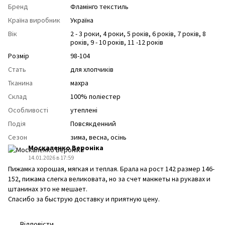
Бренд
Фламінго текстиль
Країна виробник
Україна
Вік
2 - 3 роки
,
4 роки
,
5 років
,
6 років
,
7 років
,
8
років
,
9 - 10 років
,
11 -12 років
Розмір
98-104
Стать
для хлопчиків
Тканина
махра
Склад
100% поліестер
Особливості
утеплені
Подія
Повсякденний
Сезон
зима
,
весна
,
осінь
Москаленко Вероніка
14.01.2026 в 17:59
Пижамка хорошая, мягкая и теплая. Брала на рост 142 размер 146-
152, пижама слегка великовата, но за счет манжеты на рукавах и
штанинах это не мешает.
Спасибо за быструю доставку и приятную цену.
Відповісти