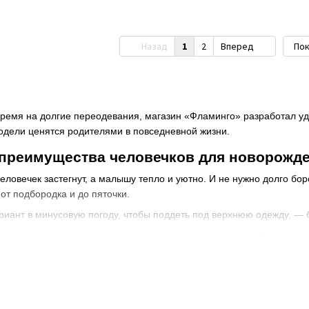
Назад
1
2
Вперед
Пок
время на долгие переодевания, магазин «Фламинго» разработал уд
одели ценятся родителями в повседневной жизни.
 преимущества человечков для новорожд
еловечек застегнут, а малышу тепло и уютно. И не нужно долго бо
от подбородка и до пяточки.
риант в минусовую погоду, чтобы поддеть под верхнюю одежду, — 
то используют как верхнюю одежду весной или осенью. Такие про
же не мерзла.
ра человечка на молнии для новорожденн
териала.