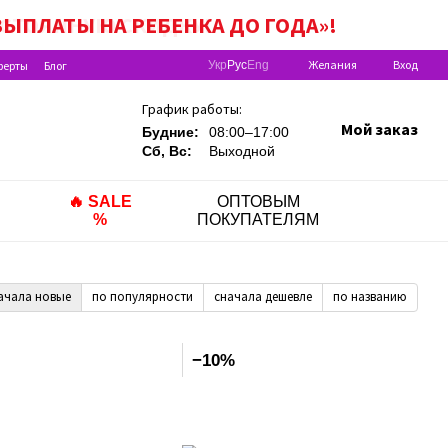
ЫПЛАТЫ НА РЕБEНКА ДО ГОДА»!
Желания
Вход
ферты
Блог
Укр
Рус
Eng
График работы:
Мой заказ
Будние:
08:00–17:00
Сб, Вс:
Выходной
🔥 SALE
ОПТОВЫМ
%
ПОКУПАТЕЛЯМ
ачала новые
по популярности
сначала дешевле
по названию
−10%