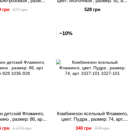
ьно-розовый , размер:
цвет: Молочный , размер: 92, арт.
, арт. 548-132
548-119
9 грн
528 грн
477 грн
−10%
н детский Фламинго,
Комбинезон ясельный Фламинго,
ино , размер: 86, арт.
цвет: Пудра , размер: 74, арт.
1036-928
1027-101
6 грн
340 грн
1 273 грн
378 грн