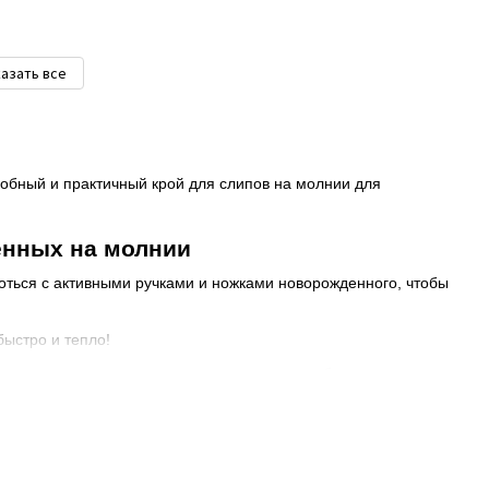
азать все
обный и практичный крой для слипов на молнии для
енных на молнии
роться с активными ручками и ножками новорожденного, чтобы
быстро и тепло!
гулочные варианты шьются с капюшоном, чтобы в ветреную
ого