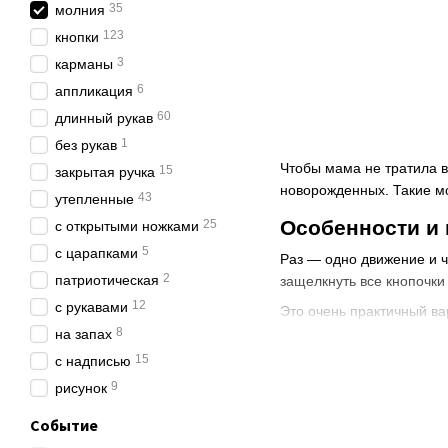
35
молния
123
кнопки
3
карманы
6
аппликация
60
длинный рукав
1
без рукав
Чтобы мама не тратила 
15
закрытая ручка
новорожденных. Такие м
43
утепленные
Особенности и
25
с открытыми ножками
5
с царапками
Раз — одно движение и ч
2
патриотическая
защелкнуть все кнопочки 
12
с рукавами
Это очень практичный ва
8
на запах
Человечек на молнии час
15
с надписью
погоду голова малыша то
9
рисунок
Критерии выбо
Событие
Качество шитья и ма