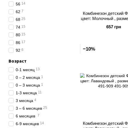
14
56
7
62
Комбинезон детский Ф
цвет: Молочный , размер
25
68
315-133
657 грн
15
74
15
80
17
86
−10%
6
92
Возраст
13
0-1 месяц
1
0 – 2 месяца
1
0 – 3 месяца
11
1-3 месяца
4
3 месяца
25
3 – 6 месяцев
7
6 месяцев
Комбинезон детский Ф
14
6-9 месяцев