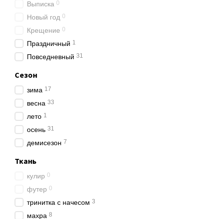
0
Выписка
Важно следить за неско
0
Новый год
шов смотрит наружу;
0
Крещение
все застежки спрятан
1
Праздничный
бирка выбитая на тка
31
Повседневный
При соблюдении этих усл
Сезон
Натуральное сырье для т
17
зима
составе меньше искусств
33
весна
Чтобы ощутить, как лежи
1
лето
ул. Набережная, 51, Гор
31
осень
Если вы планируете зака
7
демисезон
ведут прозрачную торгов
Ткань
Сезонность.
0
кулир
Помните, что у малыша 
0
футер
Для лета никак не подой
3
тринитка с начесом
Для зимы и осени покупа
8
махра
термокомбинезон.