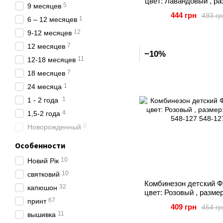
цвет: Лавандовый , ра
5
9 месяцев
арт. 491-909
444 грн
493 гр
1
6 – 12 месяцев
12
9-12 месяцев
7
12 месяцев
−10%
11
12-18 месяцев
7
18 месяцев
1
24 месяца
1
1 - 2 года
4
1,5-2 года
0
Новорожденный
Особенности
10
Новий Рік
10
святковий
Комбинезон детский Ф
32
капюшон
цвет: Розовый , размер:
67
принт
548-127
409 грн
454 гр
11
вышивка