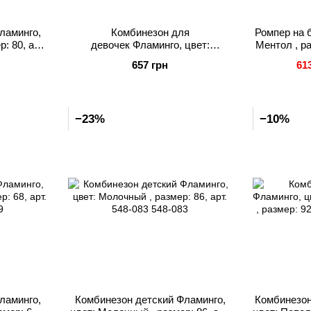
ламинго,
Комбинезон для
Ромпер на 
: 80, арт.
девочек Фламинго, цвет:
Ментол , ра
Молочный , размер: 86, арт. 140-
657 грн
61
133
−23%
−10%
ламинго,
Комбинезон детский Фламинго,
Комбинезон