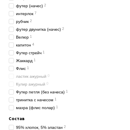
2
футер (начес)
Размер.
7
интерлок
Малыши очень быстро рас
2
рубчик
нее вырастет.
2
футер двунитка (начес)
Если вы покупаете слип 
1
Велюр
Малышу не должно быть 
4
капитон
Почему слип дл
1
Футер стрейч
Три причины, почему сто
1
Жаккард
1 причина — высокое ка
1
Флис
0
ластик ажурный
С начала открытия нашег
с проверенными поставщи
0
Кулир ажурный
1
При этом нам важно, что
Футер петля (без начеса)
Также проводим сезонны
1
тринитка с начесом
2 причина — нас реко
1
махра (флис полар)
По нашей внутренней ста
Состав
Это показатель того, чт
2
95% хлопок, 5% эластан