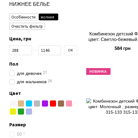
НИЖНЕЕ БЕЛЬЕ
Особенности:
молния
Очистить фильтр
Комбинезон детский Ф
Цена, грн
цвет: Светло-бежевый 
86, арт. 315-12
От Цена, грн
До Цена, грн
584 грн
OK
Пол
НОВИНКА
27
для девочек
26
для мальчиков
Цвет
Размер
0
50