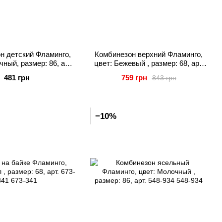
н детский Фламинго,
Комбинезон верхний Фламинго,
ный, размер: 86, арт.
цвет: Бежевый , размер: 68, арт.
548-125
497-900
481 грн
759 грн
843 грн
−10%