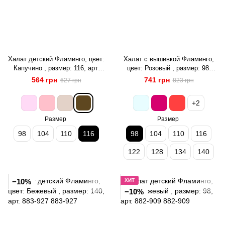
Халат детский Фламинго, цвет:
Халат с вышивкой Фламинго,
Капучино , размер: 116, арт.
цвет: Розовый , размер: 98,
882-909
арт. 487-909
564 грн
741 грн
627 грн
823 грн
+2
Размер
Размер
98
104
110
116
98
104
110
116
122
128
134
140
−10%
ХИТ
−10%