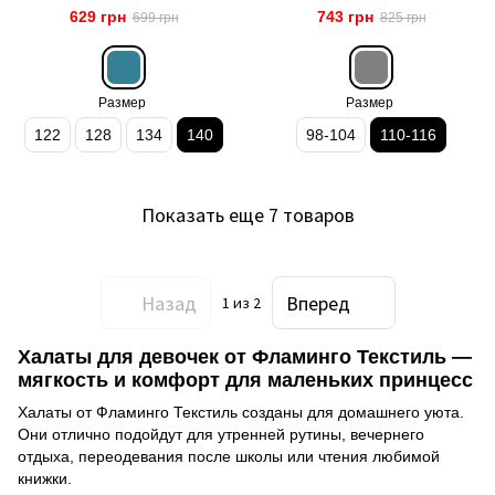
арт. 883-910
789-900
629 грн
743 грн
699 грн
825 грн
Размер
Размер
122
128
134
140
98-104
110-116
Показать еще 7 товаров
Назад
Вперед
1
из 2
Халаты для девочек от Фламинго Текстиль —
мягкость и комфорт для маленьких принцесс
Халаты от Фламинго Текстиль созданы для домашнего уюта.
Они отлично подойдут для утренней рутины, вечернего
отдыха, переодевания после школы или чтения любимой
книжки.