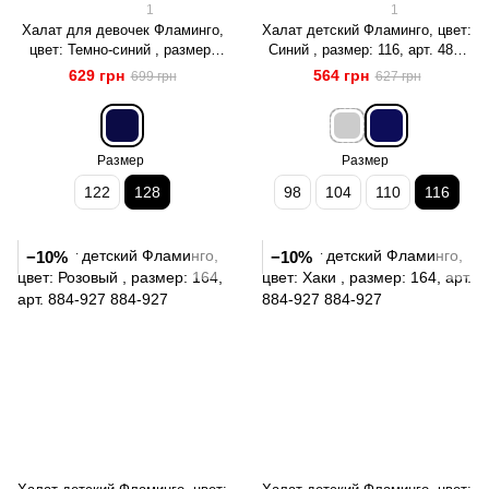
1
1
Халат для девочек Фламинго,
Халат детский Фламинго, цвет:
цвет: Темно-синий , размер:
Синий , размер: 116, арт. 487-
128, арт. 883-910
910
629 грн
564 грн
699 грн
627 грн
Размер
Размер
122
128
98
104
110
116
−10%
−10%