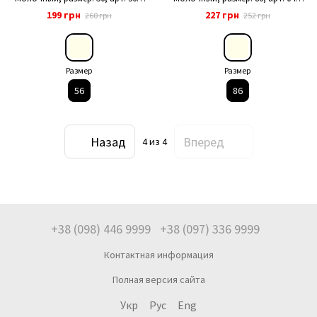
024
218
199 грн
227 грн
260 грн
252 грн
Размер
Размер
56
86
Назад
Вперед
4
из 4
+38 (098) 446 9999
+38 (097) 336 9999
Контактная информация
Полная версия сайта
Укр
Рус
Eng