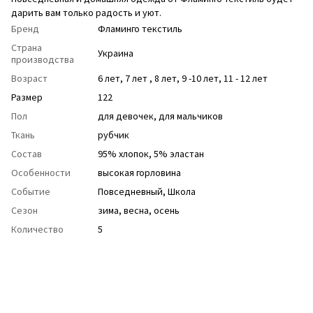
дарить вам только радость и уют.
Бренд
Фламинго текстиль
Страна
Украина
производства
Возраст
6 лет
,
7 лет
,
8 лет
,
9 -10 лет
,
11 - 12 лет
Размер
122
Пол
для девочек
,
для мальчиков
Ткань
рубчик
Состав
95% хлопок, 5% эластан
Особенности
высокая горловина
Событие
Повседневный
,
Школа
Сезон
зима
,
весна
,
осень
Количество
5