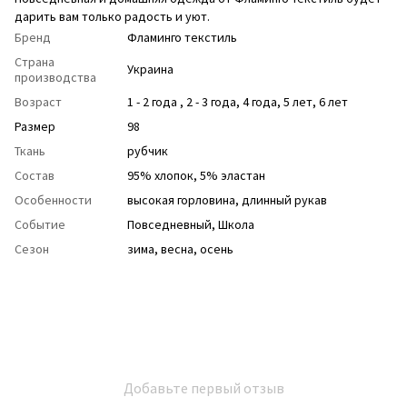
дарить вам только радость и уют.
Бренд
Фламинго текстиль
Страна
Украина
производства
Возраст
1 - 2 года
,
2 - 3 года
,
4 года
,
5 лет
,
6 лет
Размер
98
Ткань
рубчик
Состав
95% хлопок, 5% эластан
Особенности
высокая горловина
,
длинный рукав
Событие
Повседневный
,
Школа
Сезон
зима
,
весна
,
осень
Добавьте первый отзыв