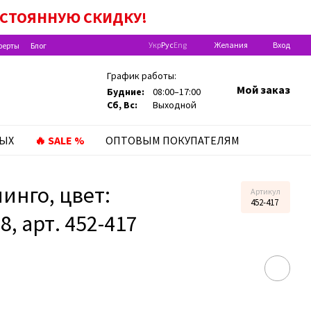
ПОСТОЯННУЮ
СКИДКУ!
Укр
Рус
Eng
Желания
Вход
ферты
Блог
График работы:
Мой заказ
Будние:
08:00–17:00
Сб, Вс:
Выходной
ЛЫХ
🔥 SALE %
ОПТОВЫМ ПОКУПАТЕЛЯМ
инго, цвет:
Артикул
452-417
, арт. 452-417