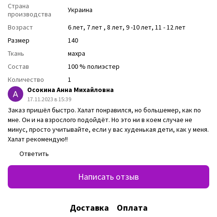
Страна
Украина
производства
Возраст
6 лет
,
7 лет
,
8 лет
,
9 -10 лет
,
11 - 12 лет
Размер
140
Ткань
махра
Состав
100 % полиэстер
Количество
1
Осокина Анна Михайловна
17.11.2023 в 15:39
Заказ пришёл быстро. Халат понравился, но большемер, как по
мне. Он и на взрослого подойдёт. Но это ни в коем случае не
минус, просто учитывайте, если у вас худенькая дети, как у меня.
Халат рекомендую!!
Ответить
Написать отзыв
Доставка
Оплата