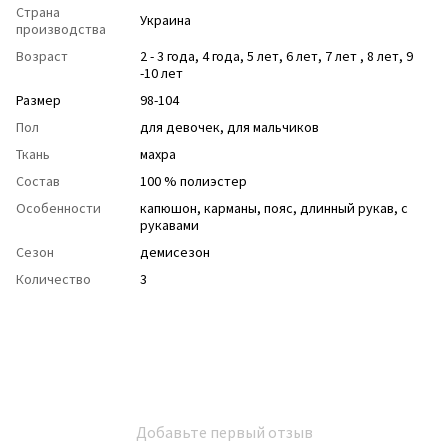
Страна
Украина
производства
Возраст
2 - 3 года
,
4 года
,
5 лет
,
6 лет
,
7 лет
,
8 лет
,
9
-10 лет
Размер
98-104
Пол
для девочек
,
для мальчиков
Ткань
махра
Состав
100 % полиэстер
Особенности
капюшон
,
карманы
,
пояс
,
длинный рукав
,
с
рукавами
Сезон
демисезон
Количество
3
Добавьте первый отзыв