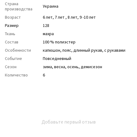
Страна
Украина
производства
Возраст
6 лет
,
7 лет
,
8 лет
,
9 -10 лет
Размер
128
Ткань
махра
Состав
100 % полиэстер
Особенности
капюшон
,
пояс
,
длинный рукав
,
с рукавами
Событие
Повседневный
Сезон
зима
,
весна
,
осень
,
демисезон
Количество
6
Добавьте первый отзыв