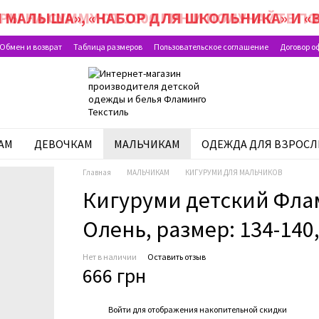
 МАЛЫША», «НАБОР ДЛЯ ШКОЛЬНИКА» И «В
Обмен и возврат
Таблица размеров
Пользовательское соглашение
Договор о
АМ
ДЕВОЧКАМ
МАЛЬЧИКАМ
ОДЕЖДА ДЛЯ ВЗРОС
Главная
МАЛЬЧИКАМ
КИГУРУМИ ДЛЯ МАЛЬЧИКОВ
Кигуруми детский Флам
Олень, размер: 134-140,
Нет в наличии
Оставить отзыв
666 грн
%
Войти
для отображения накопительной скидки