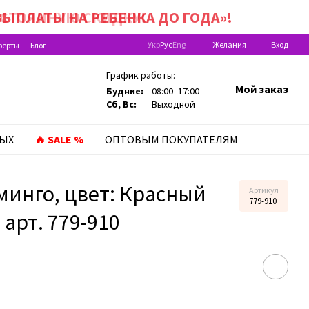
ЫПЛАТЫ НА РЕБEНКА ДО ГОДА»!
Укр
Рус
Eng
Желания
Вход
ферты
Блог
График работы:
Мой заказ
Будние:
08:00–17:00
Сб, Вс:
Выходной
ЛЫХ
🔥 SALE %
ОПТОВЫМ ПОКУПАТЕЛЯМ
инго, цвет: Красный
Артикул
779-910
 арт. 779-910