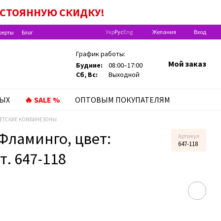
ПОСТОЯННУЮ
СКИДКУ!
Укр
Рус
Eng
Желания
Вход
ферты
Блог
График работы:
Мой заказ
Будние:
08:00–17:00
Сб, Вс:
Выходной
ЛЫХ
🔥 SALE %
ОПТОВЫМ ПОКУПАТЕЛЯМ
ДЕТСКИЕ КОМБИНЕЗОНЫ
Фламинго, цвет:
Артикул
647-118
т. 647-118