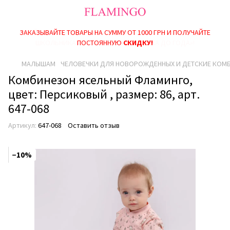
ЗАКАЗЫВАЙТЕ ТОВАРЫ НА СУММУ ОТ 1000 ГРН И ПОЛУЧАЙТЕ
ДЕЙСТВУЮТ АКЦИИ «НАБОР ДЛЯ МАЛЫША», «НАБОР ДЛЯ
ШКОЛЬНИКА» И «ВЫПЛАТЫ НА РЕБEНКА ДО ГОДА»!
ПОСТОЯННУЮ
СКИДКУ!
МАЛЫШАМ
ЧЕЛОВЕЧКИ ДЛЯ НОВОРОЖДЕННЫХ И ДЕТСКИЕ КОМ
Комбинезон ясельный Фламинго,
цвет: Персиковый , размер: 86, арт.
647-068
Артикул:
647-068
Оставить отзыв
−10%