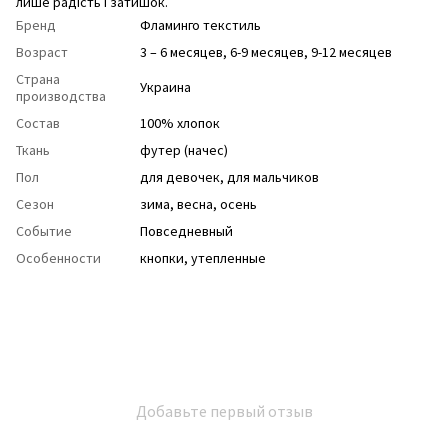
лише радість і затишок.
Бренд
Фламинго текстиль
Возраст
3 – 6 месяцев, 6-9 месяцев, 9-12 месяцев
Страна
Украина
производства
Состав
100% хлопок
Ткань
футер (начес)
Пол
для девочек
,
для мальчиков
Сезон
зима
,
весна
,
осень
Событие
Повседневный
Особенности
кнопки
,
утепленные
Добавьте первый отзыв