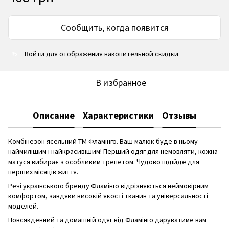
Сообщить, когда появится
Войти
для отображения накопительной скидки
%
В избранное
Описание
Характеристики
Отзывы
Комбінезон ясельний ТМ Фламінго. Ваш малюк буде в ньому
наймилішим і найкрасивішим! Перший одяг для немовляти, кожна
матуся вибирає з особливим трепетом. Чудово підійде для
перших місяців життя.
Речі українського бренду Фламінго відрізняються неймовірним
комфортом, завдяки високій якості тканин та універсальності
моделей.
Повсякденний та домашній одяг від Фламінго даруватиме вам