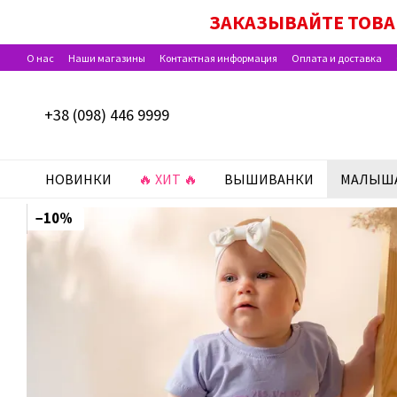
Перейти к основному контенту
ДЕЙСТВУЮТ АКЦИИ «НАБОР ДЛЯ
ЗАКАЗЫВАЙТЕ ТОВА
О нас
Наши магазины
Контактная информация
Оплата и доставка
Программа лояльности
Отзывы о магазине
+38 (098) 446 9999
НОВИНКИ
🔥 ХИТ 🔥
ВЫШИВАНКИ
МАЛЫШ
−10%