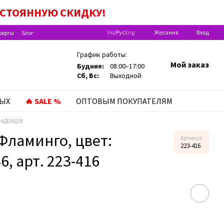
ЫПЛАТЫ НА РЕБEНКА ДО ГОДА»!
ПОСТОЯННУЮ
СКИДКУ!
Укр
Рус
Eng
Желания
Вход
ферты
Блог
График работы:
Мой заказ
Будние:
08:00–17:00
Сб, Вс:
Выходной
ЛЫХ
🔥 SALE %
ОПТОВЫМ ПОКУПАТЕЛЯМ
АДЕНЦЕВ
Фламинго, цвет:
Артикул
223-416
, арт. 223-416