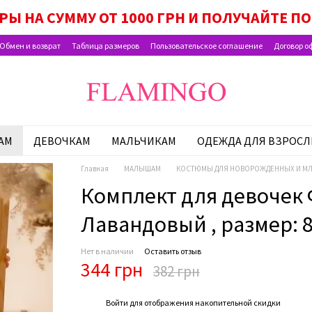
 МАЛЫША», «НАБОР ДЛЯ ШКОЛЬНИКА» И «В
РЫ НА СУММУ ОТ 1000 ГРН И ПОЛУЧАЙТЕ 
Обмен и возврат
Таблица размеров
Пользовательское соглашение
Договор о
АМ
ДЕВОЧКАМ
МАЛЬЧИКАМ
ОДЕЖДА ДЛЯ ВЗРОС
Главная
МАЛЫШАМ
КОСТЮМЫ ДЛЯ НОВОРОЖДЕННЫХ И МЛ
Комплект для девочек 
Лавандовый , размер: 86
Нет в наличии
Оставить отзыв
344 грн
382 грн
%
Войти
для отображения накопительной скидки