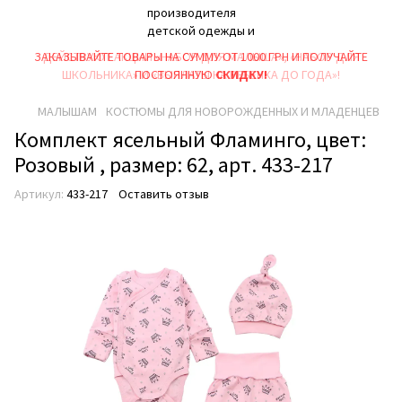
ЗАКАЗЫВАЙТЕ ТОВАРЫ НА СУММУ ОТ 1000 ГРН И ПОЛУЧАЙТЕ
ДЕЙСТВУЮТ АКЦИИ «НАБОР ДЛЯ МАЛЫША», «НАБОР ДЛЯ
ШКОЛЬНИКА» И «ВЫПЛАТЫ НА РЕБEНКА ДО ГОДА»!
ПОСТОЯННУЮ
СКИДКУ!
МАЛЫШАМ
КОСТЮМЫ ДЛЯ НОВОРОЖДЕННЫХ И МЛАДЕНЦЕВ
Комплект ясельный Фламинго, цвет:
Розовый , размер: 62, арт. 433-217
Артикул:
433-217
Оставить отзыв