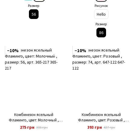
Размер
Рисунок
56
Hello
Размер
86
−10%
−10%
Комбинезон ясельный
Комбинезон ясельный
Фламинго, цвет: Молочный ,
Фламинго, цвет: Розовый ,
размер: 56, арт. 365-217
размер: 74, арт. 647-122
275 грн
393 грн
306 грн
437 грн