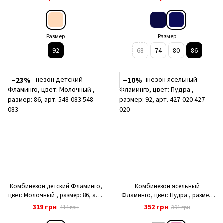
Размер
Размер
92
68
74
80
86
−23%
−10%
Комбинезон детский Фламинго,
Комбинезон ясельный
цвет: Молочный , размер: 86, арт.
Фламинго, цвет: Пудра , размер:
548-083
92, арт. 427-020
319 грн
352 грн
414 грн
391 грн