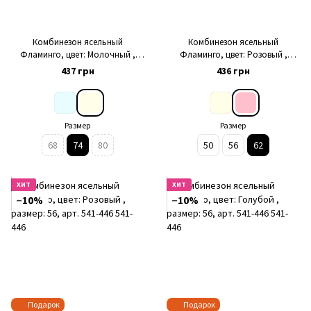
Комбинезон ясельный
Комбинезон ясельный
Фламинго, цвет: Молочный ,
Фламинго, цвет: Розовый ,
размер: 74, арт. 647-122
размер: 62, арт. 365-122
437 грн
436 грн
Размер
Размер
68
74
80
50
56
62
ХИТ
ХИТ
−10%
−10%
Подарок
Подарок