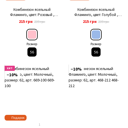
Комбинезон ясельный
Комбинезон ясельный
Фламинго, цвет: Розовый ,
Фламинго, цвет: Голубой ,
размер: 56, арт. 541-446
размер: 56, арт. 541-446
215 грн
215 грн
239 грн
239 грн
Размер
Размер
56
56
ХИТ
−10%
−10%
Подарок
1