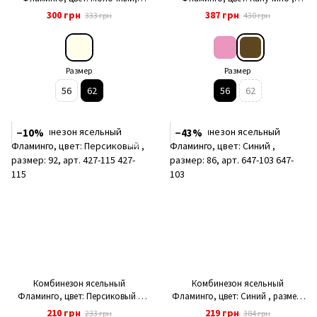
размер: 62, арт. 365-100
размер: 56, арт. 365-122
300 грн
387 грн
333 грн
430 грн
Размер
Размер
56
62
56
62
−10%
−43%
Комбинезон ясельный
Комбинезон ясельный
Фламинго, цвет: Персиковый ,
Фламинго, цвет: Синий , размер:
размер: 92, арт. 427-115
86, арт. 647-103
210 грн
219 грн
233 грн
384 грн