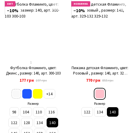
ХИТ
НОВИНКА
−10%
−10%
1
Футболка Фламинго, цвет:
Пижама детская Фламинго, цвет:
Джинс , размер: 140, арт. 300-103
Розовый , размер: 140, арт. 329-
132
177 грн
770 грн
197 грн
855 грн
+14
Размер
Размер
98
104
110
116
122
134
140
122
128
134
140