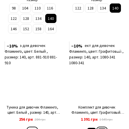
98
104
110
116
122
128
134
140
122
128
134
140
146
152
158
164
−10%
−10%
Туника для девочек Фламинго,
Комплект для девочек
цвет: Белый , размер: 140, арт.
Фламинго, цвет: Графитовый ,
881-910
размер: 140, арт. 1080-341
256 грн
1 391 грн
284 грн
1 545 грн