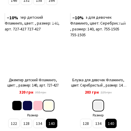
146
152
158
164
−10%
−10%
Джемпер детский Фламинго,
Блузка для девочек Фламинго,
цвет: , размер: 140, арт. 727-427
цвет: Серебристый , размер: 140,
арт. 755-1505
320 грн
203 грн
355 грн
225 грн
Размер
Размер
122
128
134
140
128
134
140