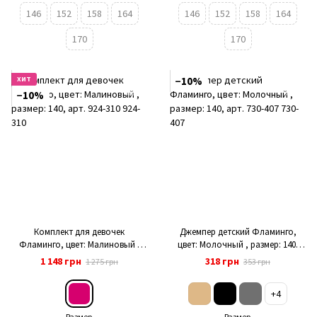
146
152
158
164
146
152
158
164
170
170
ХИТ
−10%
−10%
Комплект для девочек
Джемпер детский Фламинго,
Фламинго, цвет: Малиновый ,
цвет: Молочный , размер: 140,
размер: 140, арт. 924-310
арт. 730-407
1 148 грн
318 грн
1 275 грн
353 грн
+4
Размер
Размер