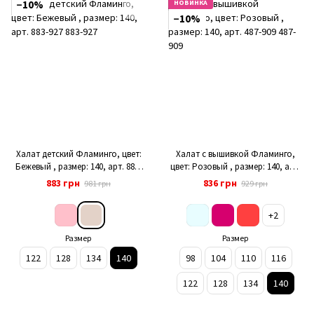
−10%
НОВИНКА
−10%
Халат детский Фламинго, цвет:
Халат с вышивкой Фламинго,
Бежевый , размер: 140, арт. 883-
цвет: Розовый , размер: 140, арт.
927
487-909
883 грн
836 грн
981 грн
929 грн
+2
Размер
Размер
122
128
134
140
98
104
110
116
122
128
134
140