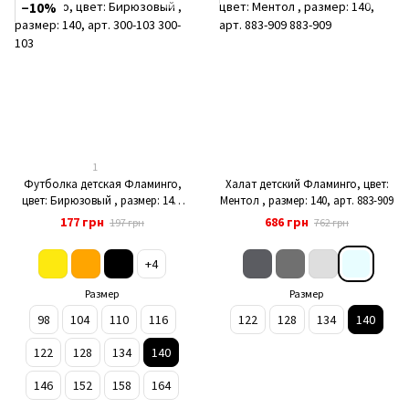
−10%
1
Футболка детская Фламинго,
Халат детский Фламинго, цвет:
цвет: Бирюзовый , размер: 140,
Ментол , размер: 140, арт. 883-909
арт. 300-103
177 грн
686 грн
197 грн
762 грн
+4
Размер
Размер
98
104
110
116
122
128
134
140
122
128
134
140
146
152
158
164