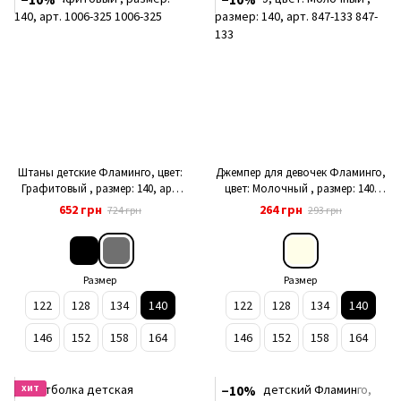
Штаны детские Фламинго, цвет:
Джемпер для девочек Фламинго,
Графитовый , размер: 140, арт.
цвет: Молочный , размер: 140,
1006-325
арт. 847-133
652 грн
264 грн
724 грн
293 грн
Размер
Размер
122
128
134
140
122
128
134
140
146
152
158
164
146
152
158
164
ХИТ
−10%