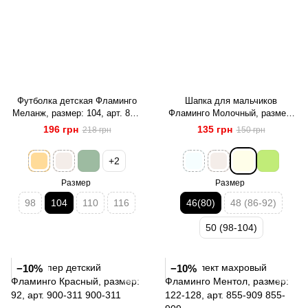
Футболка детская Фламинго
Шапка для мальчиков
Меланж, размер: 104, арт. 864-
Фламинго Молочный, размер:
416
46(80), арт. 060-1109И
196 грн
135 грн
218 грн
150 грн
+2
Размер
Размер
98
104
110
116
46(80)
48 (86-92)
50 (98-104)
−10%
−10%