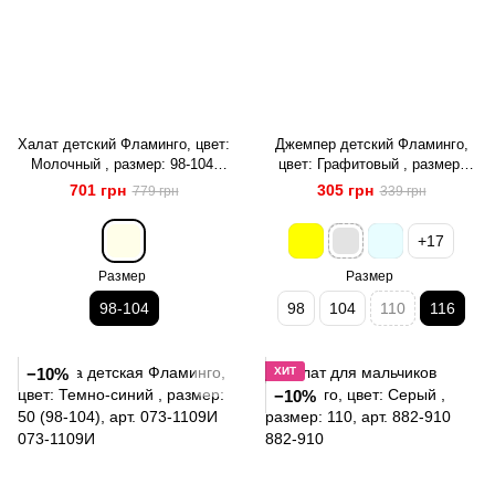
Халат детский Фламинго, цвет:
Джемпер детский Фламинго,
Молочный , размер: 98-104,
цвет: Графитовый , размер:
арт. 771-910
116, арт. 726-1109
701 грн
305 грн
779 грн
339 грн
+17
Размер
Размер
98-104
98
104
110
116
−10%
ХИТ
−10%