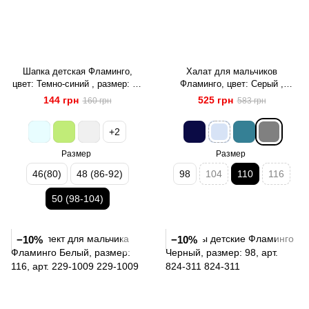
Шапка детская Фламинго,
Халат для мальчиков
цвет: Темно-синий , размер: 50
Фламинго, цвет: Серый ,
(98-104), арт. 073-1109И
размер: 110, арт. 882-910
144 грн
525 грн
160 грн
583 грн
+2
Размер
Размер
46(80)
48 (86-92)
98
104
110
116
50 (98-104)
−10%
−10%