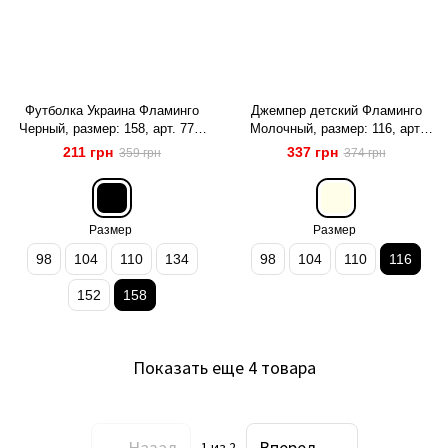
Футболка Украина Фламинго
Джемпер детский Фламинго
Черный, размер: 158, арт. 778-
Молочный, размер: 116, арт.
416
817-803
211 грн
337 грн
359 грн
374 грн
Размер
Размер
98
104
110
134
98
104
110
116
152
158
Показать еще 4 товара
Назад
Вперед
1
из 2