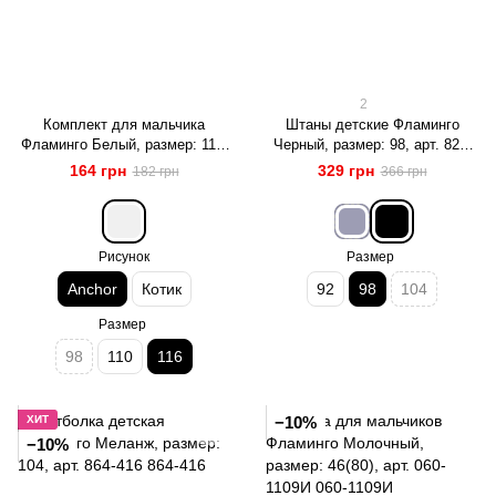
2
Комплект для мальчика
Штаны детские Фламинго
Фламинго Белый, размер: 116,
Черный, размер: 98, арт. 824-
арт. 229-1009
311
164 грн
329 грн
182 грн
366 грн
Рисунок
Размер
Anchor
Котик
92
98
104
Размер
98
110
116
ХИТ
−10%
−10%