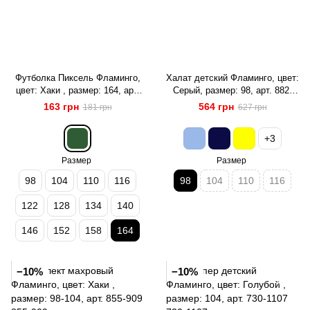
Футболка Пиксель Фламинго,
Халат детский Фламинго, цвет:
цвет: Хаки , размер: 164, арт.
Серый, размер: 98, арт. 882-
778-127
909
163 грн
564 грн
181 грн
627 грн
+3
Размер
Размер
98
104
110
116
98
104
110
116
122
128
134
140
146
152
158
164
−10%
−10%