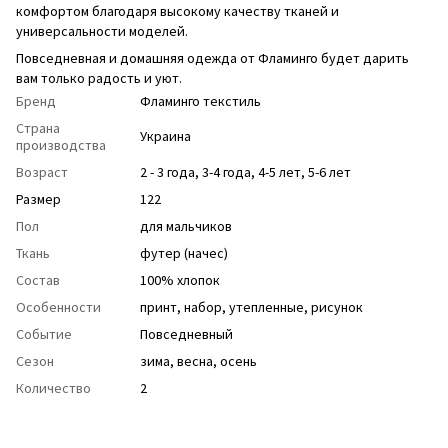
комфортом благодаря высокому качеству тканей и
универсальности моделей.
Повседневная и домашняя одежда от Фламинго будет дарить
вам только радость и уют.
Бренд
Фламинго текстиль
Страна
Украина
производства
Возраст
2 - 3 года
,
3-4 года
,
4-5 лет
,
5-6 лет
Размер
122
Пол
для мальчиков
Ткань
футер (начес)
Состав
100% хлопок
Особенности
принт
,
набор
,
утепленные
,
рисунок
Событие
Повседневный
Сезон
зима
,
весна
,
осень
Количество
2