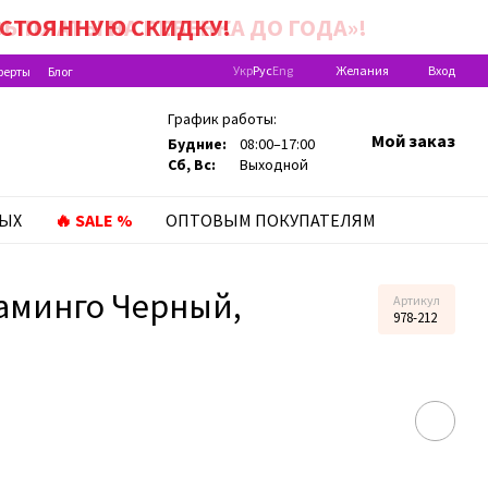
ЫПЛАТЫ НА РЕБEНКА ДО ГОДА»!
ПОСТОЯННУЮ
СКИДКУ!
Укр
Рус
Eng
Желания
Вход
ферты
Блог
График работы:
Мой заказ
Будние:
08:00–17:00
Сб, Вс:
Выходной
ЛЫХ
🔥 SALE %
ОПТОВЫМ ПОКУПАТЕЛЯМ
аминго Черный,
Артикул
978-212