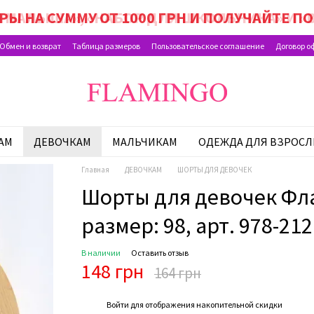
 МАЛЫША», «НАБОР ДЛЯ ШКОЛЬНИКА» И «В
РЫ НА СУММУ ОТ 1000 ГРН И ПОЛУЧАЙТЕ 
Обмен и возврат
Таблица размеров
Пользовательское соглашение
Договор о
АМ
ДЕВОЧКАМ
МАЛЬЧИКАМ
ОДЕЖДА ДЛЯ ВЗРОС
Главная
ДЕВОЧКАМ
ШОРТЫ ДЛЯ ДЕВОЧЕК
Шорты для девочек Фл
размер: 98, арт. 978-212
В наличии
Оставить отзыв
148 грн
164 грн
%
Войти
для отображения накопительной скидки