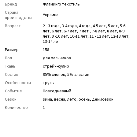
Бренд
Фламинго текстиль
Страна
Украина
производства
Возраст
2 - 3 года
,
3-4 года
,
4 года
,
4-5 лет
,
5 лет
,
5-6
лет
,
6 лет
,
6-7 лет
,
7 лет
,
7-8 лет
,
8 лет
,
8-9
лет
,
9 -10 лет
,
10-11 лет
,
11 - 12 лет
,
12-13 лет
,
13-14 лет
Размер
158
Пол
для мальчиков
Ткань
стрейч-кулир
Состав
95% хлопок, 5% эластан
Особенности
трусы
Событие
Повседневный
Сезон
зима
,
весна
,
лето
,
осень
,
демисезон
Количество
1