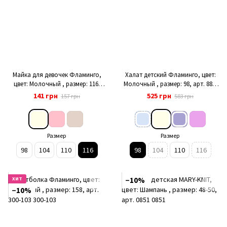
Майка для девочек Фламинго,
Халат детский Фламинго, цвет:
цвет: Молочный , размер: 116,
Молочный , размер: 98, арт. 882-
арт. 302-1006
910
141 грн
525 грн
157 грн
583 грн
Размер
Размер
98
104
110
116
98
104
110
116
ХИТ
−10%
−10%