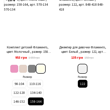
Комплект детский Фламинго,
Джемпер для девочки Фламинго,
цвет: Молочный , размер: 158-
цвет: Белый , размер: 122, арт.
164, арт. 570-134
848-418
953 грн
135 грн
1 059 грн
150 грн
Размер
Размер
98-104
110-116
122
122-128
134-140
146-152
158-164