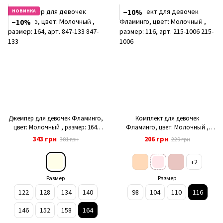
НОВИНКА
−10%
−10%
Джемпер для девочек Фламинго,
Комплект для девочек
цвет: Молочный , размер: 164,
Фламинго, цвет: Молочный ,
арт. 847-133
размер: 116, арт. 215-1006
343 грн
206 грн
381 грн
229 грн
+2
Размер
Размер
122
128
134
140
98
104
110
116
146
152
158
164