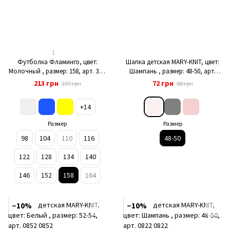
1
Футболка Фламинго, цвет:
Шапка детская MARY-KNIT, цвет:
Молочный , размер: 158, арт. 300-
Шампань , размер: 48-50, арт.
103
0851
213 грн
72 грн
237 грн
80 грн
+14
Размер
Размер
98
104
110
116
48-50
122
128
134
140
146
152
158
164
−10%
−10%