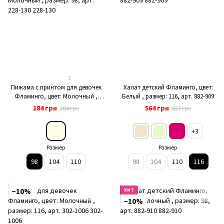
1
Пижама с принтом для девочек
Халат детский Фламинго, цвет:
Фламинго, цвет: Молочный ,
Белый , размер: 116, арт. 882-909
размер: 98, арт. 228-130
184 грн
564 грн
204 грн
627 грн
+3
Размер
Размер
98
104
110
98
104
110
116
−10%
ХИТ
−10%