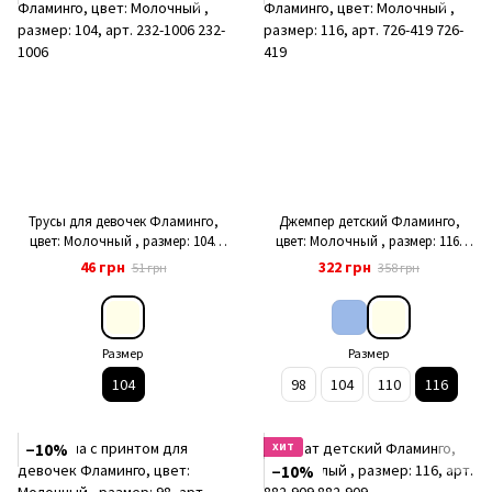
Трусы для девочек Фламинго,
Джемпер детский Фламинго,
цвет: Молочный , размер: 104,
цвет: Молочный , размер: 116,
арт. 232-1006
арт. 726-419
46 грн
322 грн
51 грн
358 грн
Размер
Размер
104
98
104
110
116
−10%
ХИТ
−10%