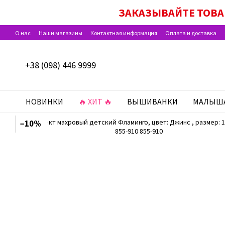
Перейти к основному контенту
ДЕЙСТВУЮТ АКЦИИ «НАБОР ДЛЯ
ЗАКАЗЫВАЙТЕ ТОВА
О нас
Наши магазины
Контактная информация
Оплата и доставка
Программа лояльности
Отзывы о магазине
+38 (098) 446 9999
НОВИНКИ
🔥 ХИТ 🔥
ВЫШИВАНКИ
МАЛЫШ
−10%