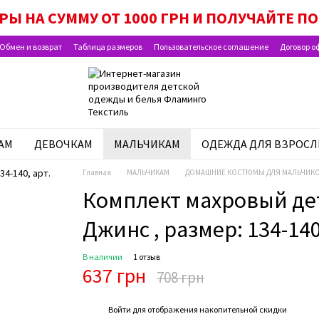
 МАЛЫША», «НАБОР ДЛЯ ШКОЛЬНИКА» И «В
РЫ НА СУММУ ОТ 1000 ГРН И ПОЛУЧАЙТЕ 
Обмен и возврат
Таблица размеров
Пользовательское соглашение
Договор о
АМ
ДЕВОЧКАМ
МАЛЬЧИКАМ
ОДЕЖДА ДЛЯ ВЗРОС
Главная
МАЛЬЧИКАМ
ДОМАШНИЕ КОСТЮМЫ ДЛЯ МАЛЬЧИК
Комплект махровый дет
Джинс , размер: 134-140
В наличии
1 отзыв
637 грн
708 грн
%
Войти
для отображения накопительной скидки