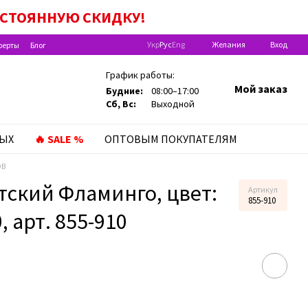
ЫПЛАТЫ НА РЕБEНКА ДО ГОДА»!
ПОСТОЯННУЮ
СКИДКУ!
Укр
Рус
Eng
Желания
Вход
ферты
Блог
График работы:
Мой заказ
Будние:
08:00–17:00
Сб, Вс:
Выходной
ЛЫХ
🔥 SALE %
ОПТОВЫМ ПОКУПАТЕЛЯМ
ОВ
ский Фламинго, цвет:
Артикул
855-910
, арт. 855-910