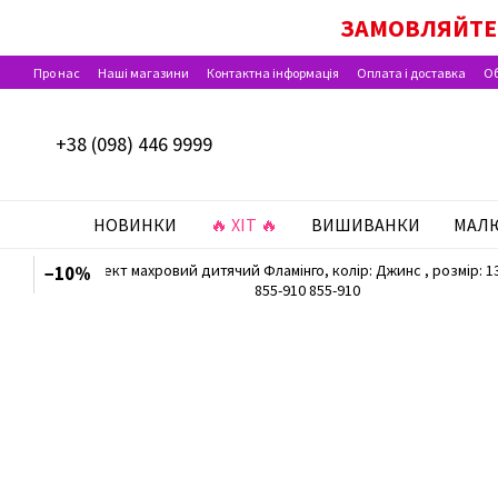
Перейти до основного контенту
ЗАМОВЛЯЙТЕ 
Про нас
Наші магазини
Контактна інформація
Оплата і доставка
Об
Відгуки про магазин
+38 (098) 446 9999
НОВИНКИ
🔥 ХІТ 🔥
ВИШИВАНКИ
МАЛ
−10%