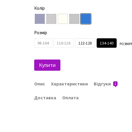
Колір
Розмір
98-104
110-116
122-128
134-140
РОЗМІР
Купити
Опис
Характеристики
Відгуки
1
Доставка
Оплата