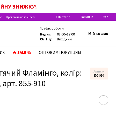
ІЙНУ
ЗНИЖКУ!
Укр
Рус
Eng
Бажання
Вхід
ог
Програма лояльності
Графік роботи:
Мій кошик
Будні:
08:00–17:00
Сб, Нд:
Вихідний
ИХ
🔥 SALE %
ОПТОВИМ ПОКУПЦЯМ
ячий Фламінго, колір:
Артикул
855-910
 арт. 855-910