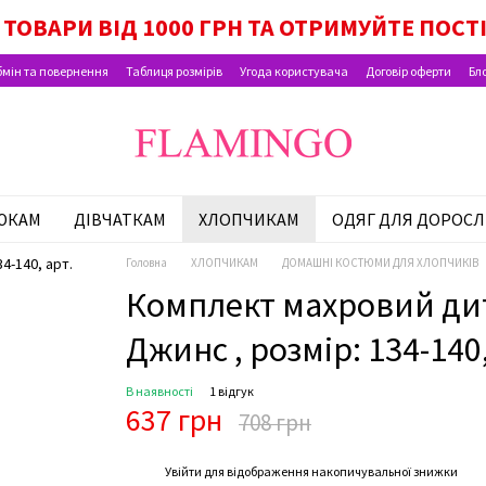
ТОВАРИ ВІД 1000 ГРН ТА ОТРИМУЙТЕ ПОСТ
мін та повернення
Таблиця розмірів
Угода користувача
Договір оферти
Бл
ЮКАМ
ДІВЧАТКАМ
ХЛОПЧИКАМ
ОДЯГ ДЛЯ ДОРОСЛ
Головна
ХЛОПЧИКАМ
ДОМАШНІ КОСТЮМИ ДЛЯ ХЛОПЧИКІВ
Комплект махровий дит
Джинс , розмір: 134-140,
В наявності
1 відгук
637 грн
708 грн
%
Увійти
для відображення накопичувальної знижки