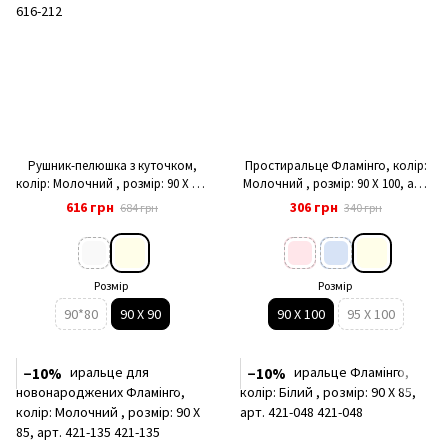
Рушник-пелюшка з куточком,
Простиральце Фламінго, колір:
колір: Молочний , розмір: 90 X 90,
Молочний , розмір: 90 X 100, арт.
арт. 616-212
421-132
616 грн
306 грн
684 грн
340 грн
Розмір
Розмір
90*80
90 X 90
90 X 100
95 X 100
−10%
−10%