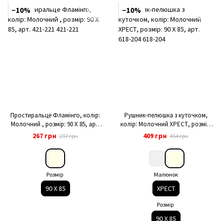
−10%
−10%
Простиральце Фламінго, колір:
Рушник-пелюшка з куточком,
Молочний , розмір: 90 Х 85, арт.
колір: Молочний ХРЕСТ, розмір:
421-221
90 Х 85, арт. 618-204
267 грн
409 грн
297 грн
454 грн
Розмір
Малюнок
90 Х 85
ХРЕСТ
Розмір
90 Х 85