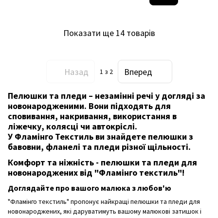
Показати ще 14 товарів
Назад
Вперед
1
з 2
Пелюшки та пледи – незамінні речі у догляді за
новонародженими. Вони підходять для
сповивання, накривання, використання в
ліжечку, колясці чи автокріслі.
У Фламінго Текстиль ви знайдете пелюшки з
бавовни, фланелі та пледи різної щільності.
Комфорт та ніжність - пелюшки та пледи для
новонароджених від "Фламінго текстиль"!
Доглядайте про вашого малюка з любов'ю
"Фламінго текстиль" пропонує найкращі пелюшки та пледи для
новонароджених, які даруватимуть вашому малюкові затишок і