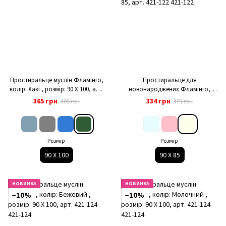
Простиральце муслін Фламінго,
Простиральце для
колір: Хакі , розмір: 90 X 100, арт.
новонароджених Фламінго,
421-124
колір: Молочний , розмір: 90 Х 85,
365 грн
334 грн
405 грн
371 грн
арт. 421-122
Розмір
Розмір
90 X 100
90 Х 85
НОВИНКА
НОВИНКА
−10%
−10%