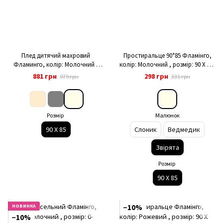
Плед дитячий махровий
Простиральце 90*85 Фламінго,
Фламинго, колір: Молочний ,
колір: Молочний , розмір: 90 Х 85,
розмір: 90 Х 85, арт. 551-929
арт. 421-130
881 грн
298 грн
979 грн
331 грн
Розмір
Малюнок
90 Х 85
Слоник
Ведмедик
Звірята
Розмір
90 Х 85
НОВИНКА
−10%
−10%