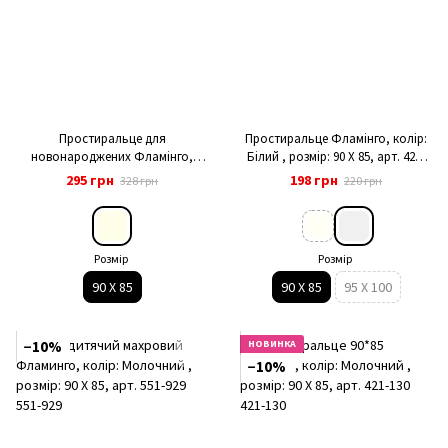
Простиральце для
Простиральце Фламінго, колір:
новонароджених Фламінго,
Білий , розмір: 90 Х 85, арт. 421-
колір: Молочний , розмір: 90 Х 85,
048
295 грн
198 грн
328 грн
220 грн
арт. 421-135
Розмір
Розмір
90 Х 85
90 Х 85
95 X 100
−10%
НОВИНКА
−10%