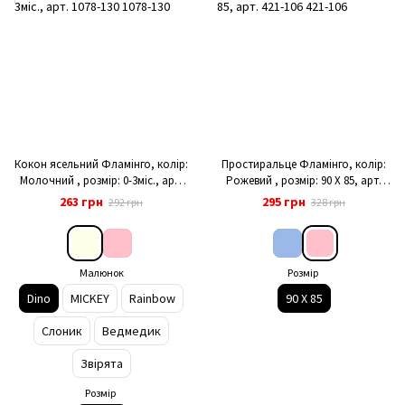
Кокон ясельний Фламінго, колір:
Простиральце Фламінго, колір:
Молочний , розмір: 0-3міс., арт.
Рожевий , розмір: 90 Х 85, арт.
1078-130
421-106
263 грн
295 грн
292 грн
328 грн
Малюнок
Розмір
Dino
MICKEY
Rainbow
90 Х 85
Слоник
Ведмедик
Звірята
Розмір