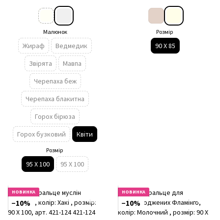
Малюнок
Розмір
Жираф
Ведмедик
90 Х 85
Звірята
Мавпа
Черепаха беж
Черепаха блакитна
Горох бірюза
Горох бузковий
Квіти
Розмір
95 X 100
95 Х 100
НОВИНКА
НОВИНКА
−10%
−10%