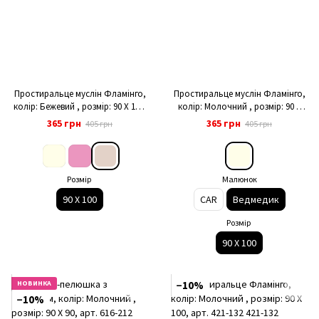
Простиральце муслін Фламінго,
Простиральце муслін Фламінго,
колір: Бежевий , розмір: 90 X 100,
колір: Молочний , розмір: 90 X
арт. 421-124
100, арт. 421-124
365 грн
365 грн
405 грн
405 грн
Розмір
Малюнок
90 X 100
CAR
Ведмедик
Розмір
90 X 100
НОВИНКА
−10%
−10%