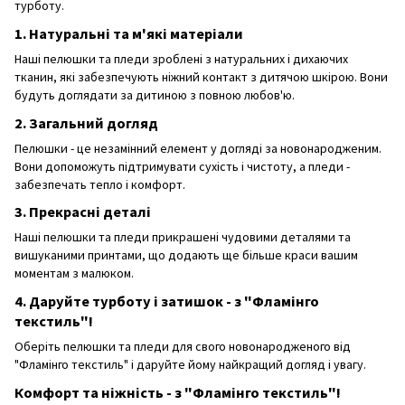
турботу.
1. Натуральні та м'які матеріали
Наші пелюшки та пледи зроблені з натуральних і дихаючих
тканин, які забезпечують ніжний контакт з дитячою шкірою. Вони
будуть доглядати за дитиною з повною любов'ю.
2. Загальний догляд
Пелюшки - це незамінний елемент у догляді за новонародженим.
Вони допоможуть підтримувати сухість і чистоту, а пледи -
забезпечать тепло і комфорт.
3. Прекрасні деталі
Наші пелюшки та пледи прикрашені чудовими деталями та
вишуканими принтами, що додають ще більше краси вашим
моментам з малюком.
4. Даруйте турботу і затишок - з "Фламінго
текстиль"!
Оберіть пелюшки та пледи для свого новонародженого від
"Фламінго текстиль" і даруйте йому найкращий догляд і увагу.
Комфорт та ніжність - з "Фламінго текстиль"!