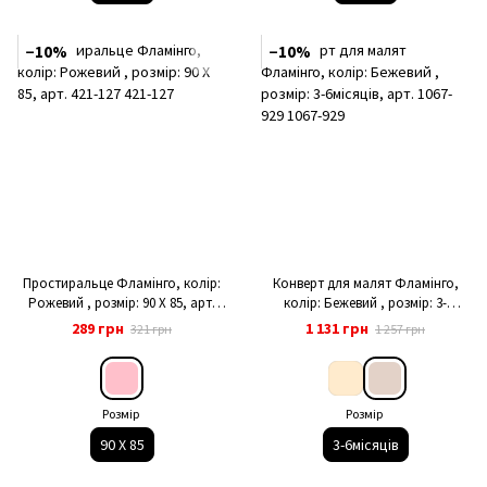
−10%
−10%
Простиральце Фламінго, колір:
Конверт для малят Фламінго,
Рожевий , розмір: 90 Х 85, арт.
колір: Бежевий , розмір: 3-
421-127
6місяців, арт. 1067-929
289 грн
1 131 грн
321 грн
1 257 грн
Розмір
Розмір
90 Х 85
3-6місяців