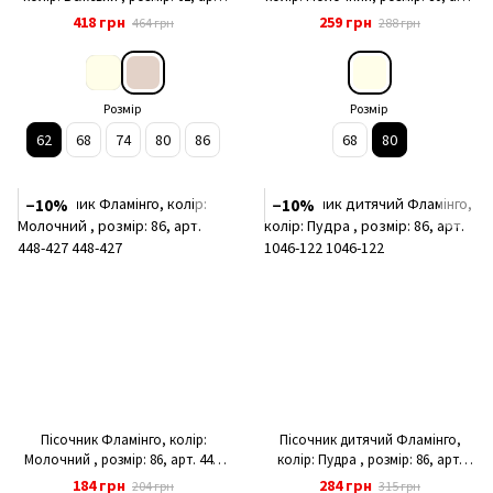
098-124
342-100
418 грн
259 грн
464 грн
288 грн
Розмір
Розмір
62
68
74
80
86
68
80
−10%
−10%
Пісочник Фламінго, колір:
Пісочник дитячий Фламінго,
Молочний , розмір: 86, арт. 448-
колір: Пудра , розмір: 86, арт.
427
1046-122
184 грн
284 грн
204 грн
315 грн