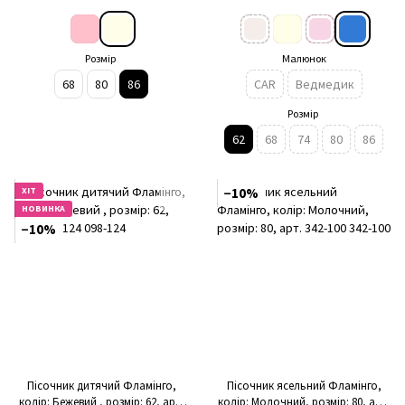
Розмір
Малюнок
68
80
86
CAR
Ведмедик
Розмір
62
68
74
80
86
ХІТ
−10%
НОВИНКА
−10%
Пісочник дитячий Фламінго,
Пісочник ясельний Фламінго,
колір: Бежевий , розмір: 62, арт.
колір: Молочний, розмір: 80, арт.