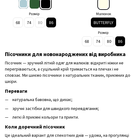
Розмір
Малюнок
68
74
80
86
BUTTERFLY
Розмір
68
74
80
86
Пісочники для новонароджених від виробника
Пісочник — зручний літній одяг для малюків: відкриті ніжки не
перегріваються, а суцільний крій тримається на плечах і не
сповзає. Ми шиємо пісочники з натуральних тканин, приємних до
шкіри.
Переваги
натуральна бавовна, що дихає;
зручні застібки для швидкого перевдягання;
легкі й приємні кольори та принти.
Коли доречний пісочник
Це ідеальний варіант для спекотних днів — удома, на прогулянці