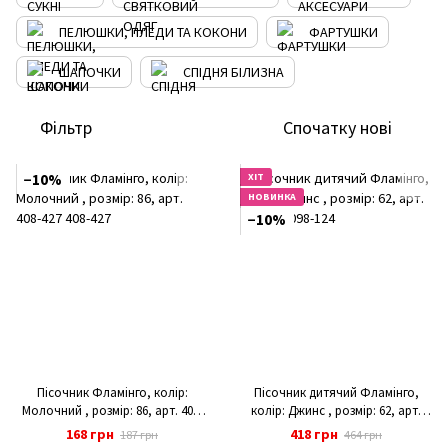
ПЕЛЮШКИ, ПЛЕДИ ТА КОКОНИ
ФАРТУШКИ
ШАПОЧКИ
СПІДНЯ БІЛИЗНА
Фільтр
Спочатку нові
−10%
ХІТ
НОВИНКА
−10%
Пісочник Фламінго, колір:
Пісочник дитячий Фламінго,
Молочний , розмір: 86, арт. 408-
колір: Джинс , розмір: 62, арт.
427
098-124
168 грн
418 грн
187 грн
464 грн