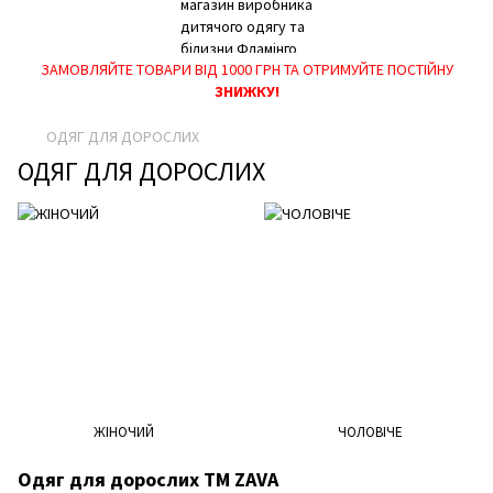
ДІЄ ОПЛАТА ПАКУНОК МАЛЮКА, ПАКУНОК ШКОЛЯРА, ВИПЛАТИ НА
ЗАМОВЛЯЙТЕ ТОВАРИ ВІД 1000 ГРН ТА ОТРИМУЙТЕ ПОСТІЙНУ
ДИТИНУ ДО РОКУ!
ЗНИЖКУ!
ОДЯГ ДЛЯ ДОРОСЛИХ
ОДЯГ ДЛЯ ДОРОСЛИХ
ЖІНОЧИЙ
ЧОЛОВІЧЕ
Одяг для дорослих ТМ ZAVA