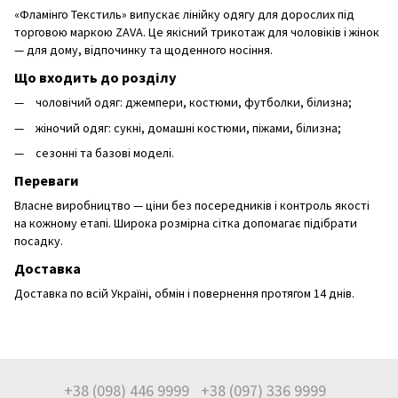
«Фламінго Текстиль» випускає лінійку одягу для дорослих під
торговою маркою ZAVA. Це якісний трикотаж для чоловіків і жінок
— для дому, відпочинку та щоденного носіння.
Що входить до розділу
чоловічий одяг: джемпери, костюми, футболки, білизна;
жіночий одяг: сукні, домашні костюми, піжами, білизна;
сезонні та базові моделі.
Переваги
Власне виробництво — ціни без посередників і контроль якості
на кожному етапі. Широка розмірна сітка допомагає підібрати
посадку.
Доставка
Доставка по всій Україні, обмін і повернення протягом 14 днів.
+38 (098) 446 9999
+38 (097) 336 9999