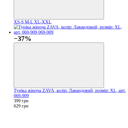
XS-S
M-L
XL-XXL
−37%
Туніка жіноча ZAVA, колір: Лавандовий, розмір: XL, арт.
069-909
399 грн
629 грн