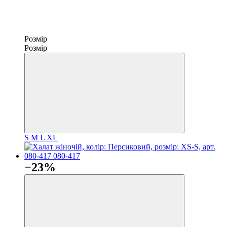
Розмір
Розмір
S
M
L
XL
−23%