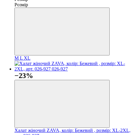
Розмір
M
L
XL
−23%
Халат жіночий ZAVA, колір: Бежевий , розмір: XL-2XL,