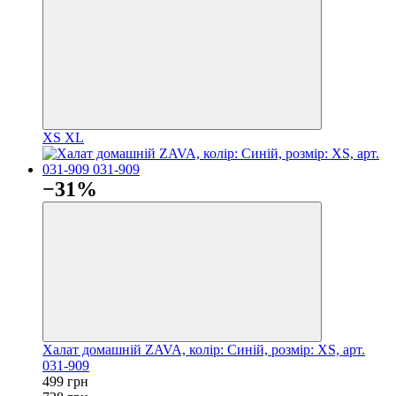
XS
XL
−31%
Халат домашній ZAVA, колір: Синій, розмір: XS, арт.
031-909
499 грн