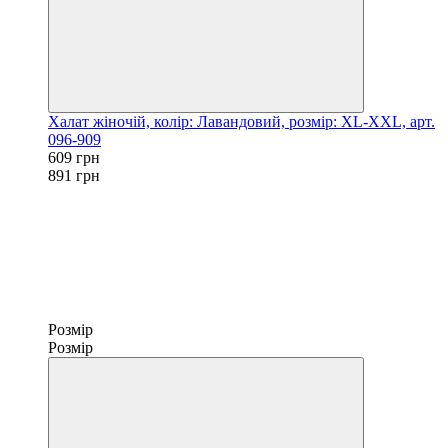
Халат жіночій, колір: Лавандовий, розмір: XL-XXL, арт.
096-909
609 грн
891 грн
Розмір
Розмір