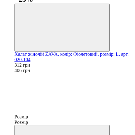
Халат жіночій ZAVA, колір: Фіолетовий, розмір: L, арт.
020-104
312 грн
406 грн
Розмір
Розмір