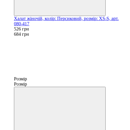
Халат жіночій, колір: Персиковий, розмір: XS-S, арт.
080-417
526 грн
684 грн
Розмір
Розмір