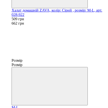
Халат домашній ZAVA, колір: Сірий , розмір: M-L, арт.
028-922
509 грн
662 грн
Розмір
Розмір
M-L