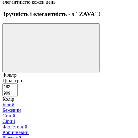
елегантністю кожен день.
Зручність і елегантність - з "ZAVA"!
Фільтр
Ціна, грн
Колір
Білий
Бежевий
Синій
Сірий
Фіолетовий
Коричневий
Рожевий