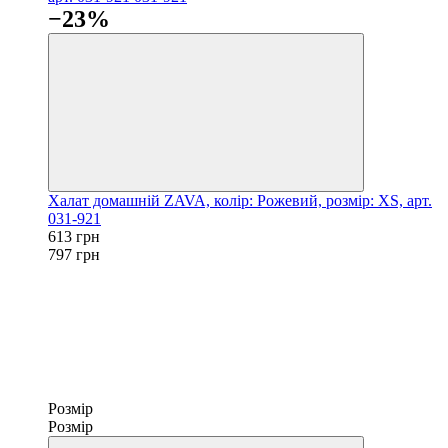
−23%
Халат домашній ZAVA, колір: Рожевий, розмір: XS, арт.
031-921
613 грн
797 грн
Розмір
Розмір