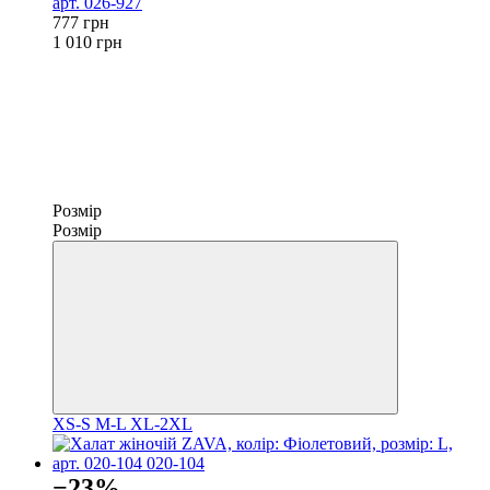
арт. 026-927
777 грн
1 010 грн
Розмір
Розмір
XS-S
M-L
XL-2XL
−23%