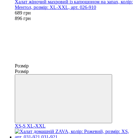
Халат жіночий махровий із капюшоном на запах, колір:
Ментол, розмір: XL-XXL, арт. 026-910
689 грн
896 грн
Розмір
Розмір
XS-S
XL-XXL