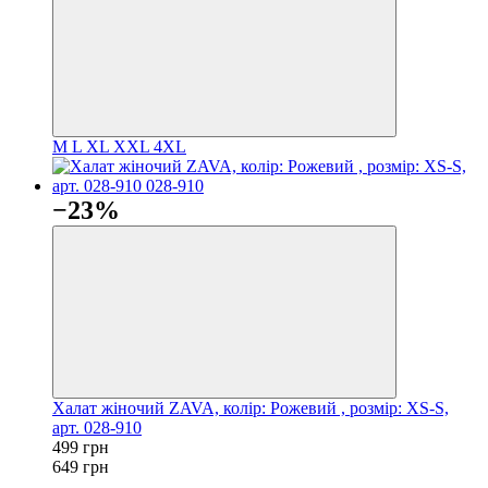
M
L
XL
XXL
4XL
−23%
Халат жіночий ZAVA, колір: Рожевий , розмір: XS-S,
арт. 028-910
499 грн
649 грн