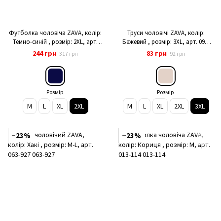
Футболка чоловіча ZAVA, колір:
Труси чоловічі ZAVA, колір:
Темно-синій , розмір: 2XL, арт.
Бежевий , розмір: 3XL, арт. 090-
013-416
108
244 грн
83 грн
317 грн
92 грн
Розмір
Розмір
M
L
XL
2XL
M
L
XL
2XL
3XL
−23%
−23%