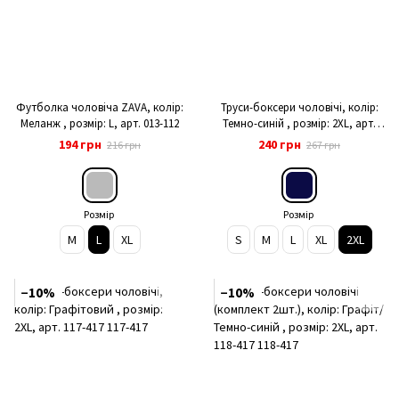
Футболка чоловіча ZAVA, колір:
Труси-боксери чоловічі, колір:
Меланж , розмір: L, арт. 013-112
Темно-синій , розмір: 2XL, арт.
117-417
194 грн
240 грн
216 грн
267 грн
Розмір
Розмір
M
L
XL
S
M
L
XL
2XL
−10%
−10%