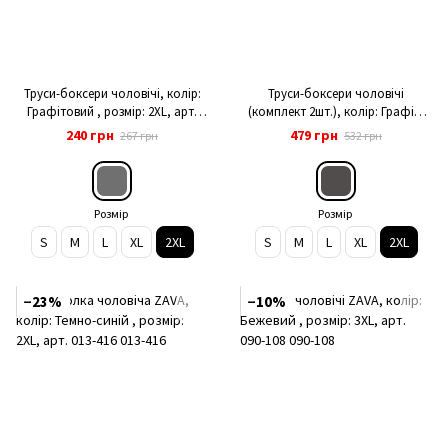
Труси-боксери чоловічі, колір:
Труси-боксери чоловічі
Графітовий , розмір: 2XL, арт.
(комплект 2шт.), колір: Графіт/
117-417
Темно-синій , розмір: 2XL, арт.
240 грн
479 грн
267 грн
532 грн
118-417
Розмір
Розмір
S
M
L
XL
2XL
S
M
L
XL
2XL
−23%
−10%