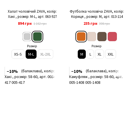
Халат чоловічий ZAVA, колір:
Футболка чоловіча ZAVA, колір:
Хакі , розмір: M-L, арт. 063-927
Кориця , розмір: M, арт. 013-114
894 грн
235 грн
1 162 грн
306 грн
Розмір
Розмір
XS-S
M-L
XL-2XL
M
L
XL
XXL
−10%
−10%