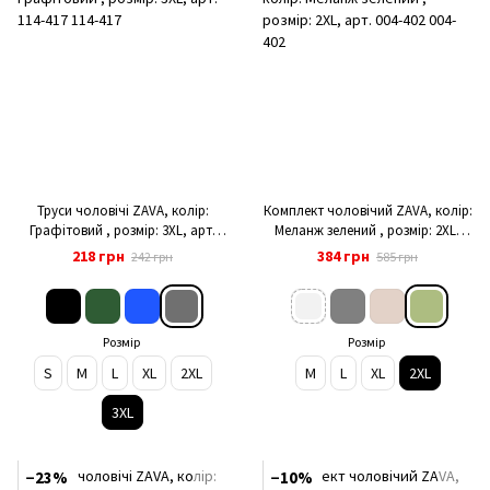
Труси чоловічі ZAVA, колір:
Комплект чоловічий ZAVA, колір:
Графітовий , розмір: 3XL, арт.
Меланж зелений , розмір: 2XL,
114-417
арт. 004-402
218 грн
384 грн
242 грн
585 грн
Розмір
Розмір
S
M
L
XL
2XL
M
L
XL
2XL
3XL
−23%
−10%