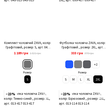
Комплект чоловічий ZAVA, колір:
Футболка чоловіча ZAVA, колір:
Графітовий, розмір: S, арт. 043-
Графітовий , розмір: 2XL, арт.
325
099-417
1 189 грн
333 грн
1 321 грн
370 грн
+2
Розмір
Розмір
S
S
M
L
XL
2XL
−23%
−23%