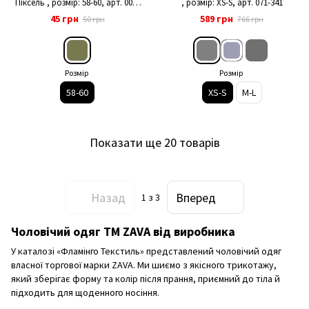
Піксель , розмір: 58-60, арт. 005-
, розмір: XS-S, арт. 071-341
127
45 грн
589 грн
50 грн
766 грн
Розмір
Розмір
58-60
XS-S
M-L
Показати ще 20 товарів
Назад
Вперед
1
з 3
Чоловічий одяг ТМ ZAVA від виробника
У каталозі «Фламінго Текстиль» представлений чоловічий одяг
власної торгової марки ZAVA. Ми шиємо з якісного трикотажу,
який зберігає форму та колір після прання, приємний до тіла й
підходить для щоденного носіння.