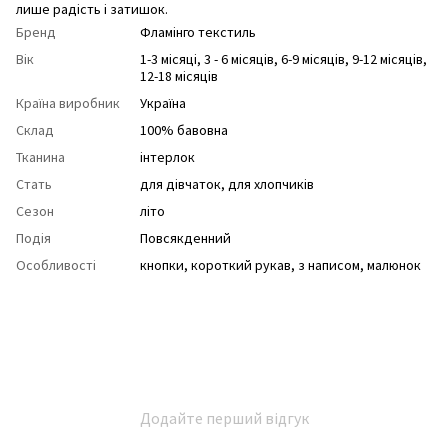
лише радість і затишок.
Бренд
Фламінго текстиль
Вік
1-3 місяці, 3 - 6 місяців, 6-9 місяців, 9-12 місяців,
12-18 місяців
Країна виробник
Україна
Склад
100% бавовна
Тканина
інтерлок
Стать
для дівчаток
,
для хлопчиків
Сезон
літо
Подія
Повсякденний
Особливості
кнопки
,
короткий рукав
,
з написом
,
малюнок
Додайте перший відгук