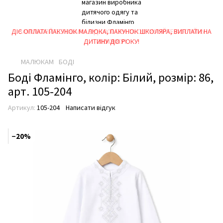
ДІЄ ОПЛАТА ПАКУНОК МАЛЮКА, ПАКУНОК ШКОЛЯРА, ВИПЛАТИ НА
ЗАМОВЛЯЙТЕ ТОВАРИ ВІД 1000 ГРН ТА ОТРИМУЙТЕ ПОСТІЙНУ
ДИТИНУ ДО РОКУ!
ЗНИЖКУ!
МАЛЮКАМ
БОДІ
Боді Фламінго, колір: Білий, розмір: 86,
арт. 105-204
Артикул:
105-204
Написати відгук
−20%