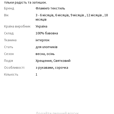
тільки радість та затишок.
Бренд
Фламінго текстиль
Вік
3 - 6 місяців, 6 місяців, 9 місяців , 12 місяців , 18
місяців
Країна виробник
Україна
Склад
100% бавовна
Тканина
інтерлок
Стать
для хлопчиків
Сезон
весна
,
осінь
Подія
Хрещення
,
Святковий
Особливості
з рукавами
,
cорочка
Кількість
1
Додайте перший відгук