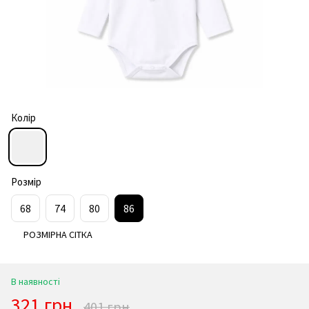
Колір
Розмір
68
74
80
86
РОЗМІРНА СІТКА
В наявності
321 грн
401 грн