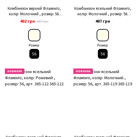
Комбінезон верхній Фламінго,
Комбінезон ясельний Фламінго,
колір: Молочний , розмір: 56,
колір: Молочний , розмір: 56,
арт. 393-804
арт. 567-121
402 грн
407 грн
447 грн
Розмір
Розмір
56
56
НОВИНКА
НОВИНКА