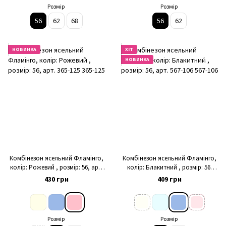
Розмір
Розмір
56
62
68
56
62
НОВИНКА
ХІТ
НОВИНКА
Комбінезон ясельний Фламінго,
Комбінезон ясельний Фламінго,
колір: Рожевий , розмір: 56, арт.
колір: Блакитний , розмір: 56,
365-125
арт. 567-106
430 грн
409 грн
Розмір
Розмір