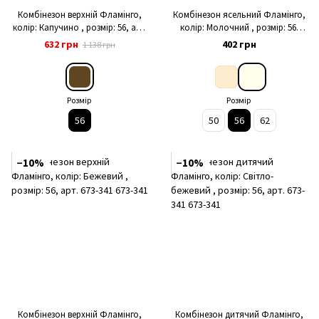
Комбінезон верхній Фламінго,
Комбінезон ясельний Фламінго,
колір: Капучино , розмір: 56, арт.
колір: Молочний , розмір: 56,
196-310
арт. 365-121
632 грн
402 грн
1 138 грн
Розмір
Розмір
56
50
56
62
−10%
−10%
Комбінезон верхній Фламінго,
Комбінезон дитячий Фламінго,