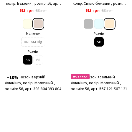
колір: Бежевий , розмір: 56, арт.
колір: Світло-бежевий , розмір:
673-341
56, арт. 673-341
613 грн
613 грн
681 грн
681 грн
Малюнок
Розмір
DREAM Big
56
Розмір
56
68
−10%
НОВИНКА