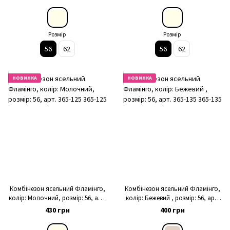
Розмір
Розмір
56
62
56
62
НОВИНКА
НОВИНКА
Комбінезон ясельний Фламінго,
Комбінезон ясельний Фламінго,
колір: Молочний, розмір: 56, арт.
колір: Бежевий , розмір: 56, арт.
365-125
365-135
430 грн
400 грн