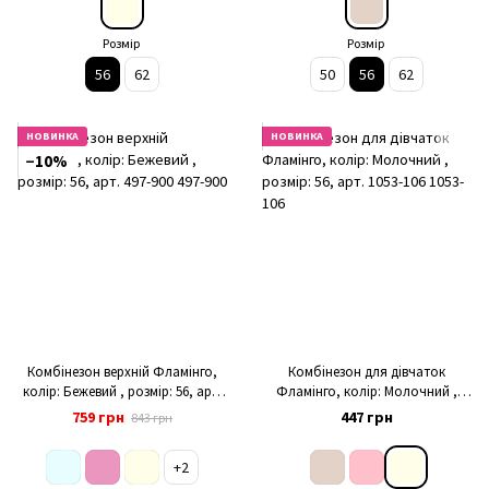
Розмір
Розмір
56
62
50
56
62
НОВИНКА
НОВИНКА
−10%
Комбінезон верхній Фламінго,
Комбінезон для дівчаток
колір: Бежевий , розмір: 56, арт.
Фламінго, колір: Молочний ,
497-900
розмір: 56, арт. 1053-106
759 грн
447 грн
843 грн
+2