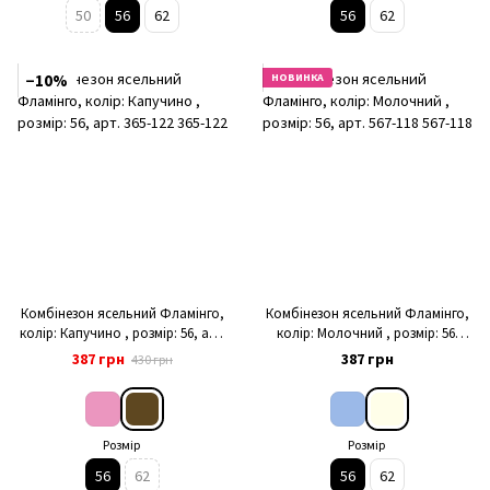
50
56
62
56
62
−10%
НОВИНКА
Комбінезон ясельний Фламінго,
Комбінезон ясельний Фламінго,
колір: Капучино , розмір: 56, арт.
колір: Молочний , розмір: 56,
365-122
арт. 567-118
387 грн
387 грн
430 грн
Розмір
Розмір
56
62
56
62