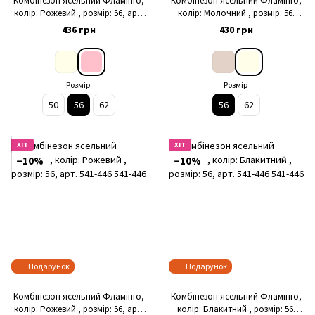
Комбінезон ясельний Фламінго,
Комбінезон ясельний Фламінго,
колір: Рожевий , розмір: 56, арт.
колір: Молочний , розмір: 56,
365-122
арт. 365-119
436 грн
430 грн
Розмір
Розмір
50
56
62
56
62
ХІТ
ХІТ
−10%
−10%
Подарунок
Подарунок
Комбінезон ясельний Фламінго,
Комбінезон ясельний Фламінго,
колір: Рожевий , розмір: 56, арт.
колір: Блакитний , розмір: 56,