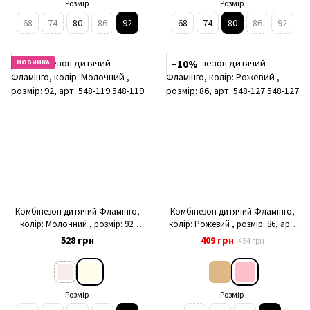
Розмір
Розмір
68
74
80
86
92
68
74
80
86
92
НОВИНКА
−10%
Комбінезон дитячий Фламінго,
Комбінезон дитячий Фламінго,
колір: Молочний , розмір: 92,
колір: Рожевий , розмір: 86, арт.
арт. 548-119
548-127
528 грн
409 грн
454 грн
Розмір
Розмір