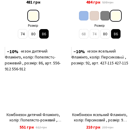
548-125
арт. 548-934
481 грн
484 грн
538 грн
Розмір
Розмір
74
80
86
68
74
80
86
−10%
−10%
Комбінезон дитячий Фламінго,
Комбінезон ясельний Фламінго,
колір: Попелясто-рожевий ,
колір: Персиковий , розмір: 92,
розмір: 86, арт. 556-912
арт. 427-115
551 грн
210 грн
612 грн
233 грн