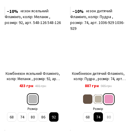
−10%
−10%
Комбінезон ясельний Фламінго,
Комбінезон дитячий Фламінго,
колір: Меланж , розмір: 92, арт.
колір: Пудра , розмір: 74, арт.
548-126
1036-929
433 грн
887 грн
481 грн
985 грн
Розмір
Розмір
68
74
80
86
92
68
74
80