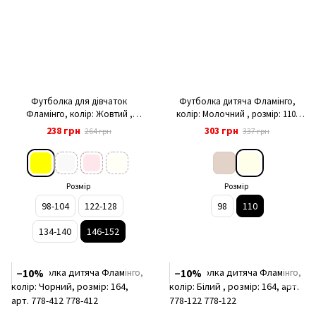
Футболка для дівчаток
Футболка дитяча Фламінго,
Фламінго, колір: Жовтий ,
колір: Молочний , розмір: 110,
розмір: 146-152, арт. 269-110
арт. 1070-416
238 грн
303 грн
264 грн
337 грн
Розмір
Розмір
98-104
122-128
98
110
134-140
146-152
−10%
−10%