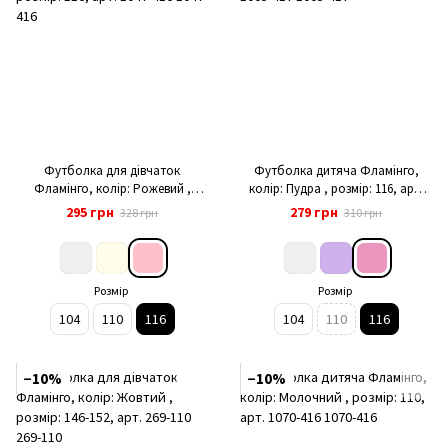
Футболка для дівчаток
Футболка дитяча Фламінго,
Фламінго, колір: Рожевий ,
колір: Пудра , розмір: 116, арт.
розмір: 116, арт. 1047-416
1005-417
295 грн
279 грн
328 грн
310 грн
Розмір
Розмір
104
110
116
104
110
116
−10%
−10%