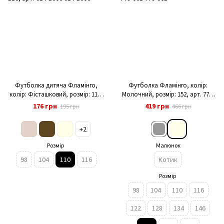
Футболка дитяча Фламінго,
Футболка Фламінго, колір:
колір: Фісташковий, розмір: 110,
Молочний, розмір: 152, арт. 778-
арт. 014-1006
061
176 грн
419 грн
195 грн
466 грн
+2
Розмір
Малюнок
98
104
110
116
Котик
Розмір
98
104
110
116
122
128
134
146