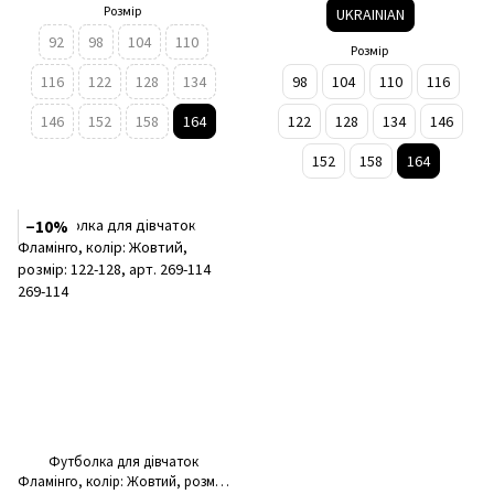
Розмір
UKRAINIAN
92
98
104
110
Розмір
116
122
128
134
98
104
110
116
146
152
158
164
122
128
134
146
152
158
164
−10%
Футболка для дівчаток
Фламінго, колір: Жовтий, розмір: