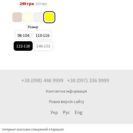
122-128, арт. 269-114
249 грн
277 грн
Розмір
98-104
110-116
122-128
146-152
+38 (098) 446 9999
+38 (097) 336 9999
Контактна інформація
Повна версія сайту
Укр
Рус
Eng
Інтернет-магазин створений з Хорошоп