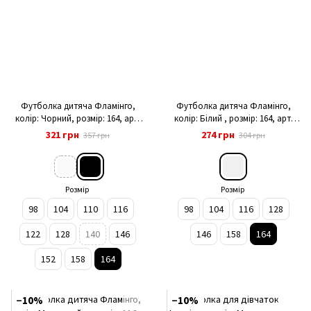
Футболка дитяча Фламінго,
Футболка дитяча Фламінго,
колір: Чорний, розмір: 164, арт.
колір: Білий , розмір: 164, арт.
778-412
778-122
321 грн
274 грн
357 грн
304 грн
Розмір
Розмір
98
104
110
116
98
104
116
128
122
128
140
146
146
158
164
152
158
164
−10%
−10%