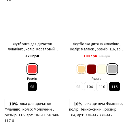
Футболка для дівчаток
Футболка дитяча Фламінго,
Фламінго, колір: Кораловий ,
колір: Меланж , розмір: 116, арт.
розмір: 98, арт. 1047-416
014-1006
328 грн
108 грн
195 грн
Розмір
Розмір
98
98
104
110
116
−10%
−10%