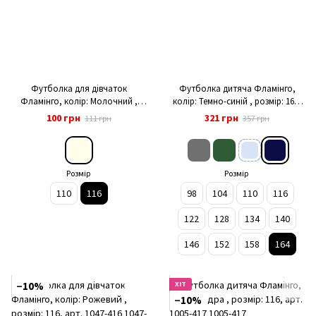
Футболка для дівчаток
Футболка дитяча Фламінго,
Фламінго, колір: Молочний ,
колір: Темно-синій , розмір: 164,
розмір: 116, арт. 948-117-6
арт. 778-412
100 грн
321 грн
111 грн
357 грн
Розмір
Розмір
110
116
98
104
110
116
122
128
134
140
146
152
158
164
−10%
ХІТ
−10%