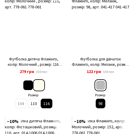
Футболка дитяча Фламінго,
Футболка для дівчаток
колір: Молочний , розмір: 116,
Фламінго, колір: Меланж, розмір:
арт. 778-061
98, арт. 041-417
279 грн
122 грн
310 грн
136 грн
Розмір
Розмір
104
110
116
98
−10%
−10%