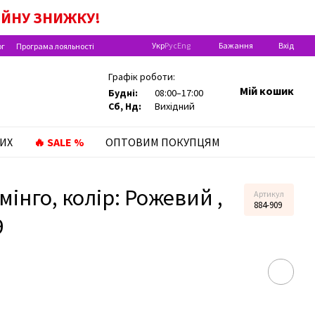
А ДИТИНУ ДО РОКУ!
ІЙНУ
ЗНИЖКУ!
Укр
Рус
Eng
Бажання
Вхід
ог
Програма лояльності
Графік роботи:
Мій кошик
Будні:
08:00–17:00
Сб, Нд:
Вихідний
ИХ
🔥 SALE %
ОПТОВИМ ПОКУПЦЯМ
інго, колір: Рожевий ,
Артикул
884-909
9