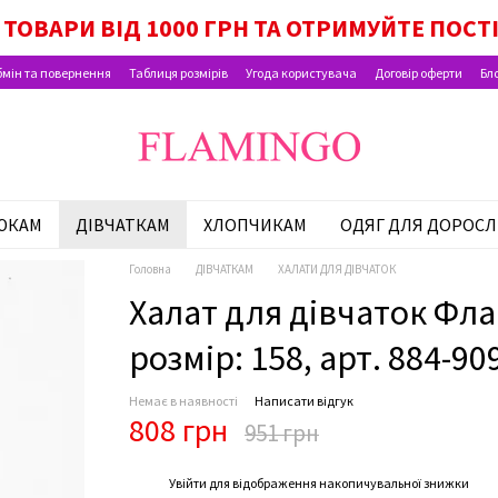
ОК МАЛЮКА, ПАКУНОК ШКОЛЯРА, ВИПЛАТИ Н
ТОВАРИ ВІД 1000 ГРН ТА ОТРИМУЙТЕ ПОСТ
мін та повернення
Таблиця розмірів
Угода користувача
Договір оферти
Бл
ЮКАМ
ДІВЧАТКАМ
ХЛОПЧИКАМ
ОДЯГ ДЛЯ ДОРОСЛ
Головна
ДІВЧАТКАМ
ХАЛАТИ ДЛЯ ДІВЧАТОК
Халат для дівчаток Флам
розмір: 158, арт. 884-90
Немає в наявності
Написати відгук
808 грн
951 грн
%
Увійти
для відображення накопичувальної знижки