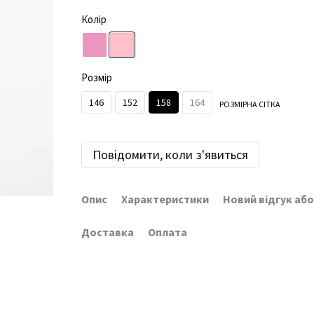
Колір
Розмір
146
152
158
164
РОЗМІРНА СІТКА
Повідомити, коли з'явиться
Опис
Характеристики
Новий відгук аб
Доставка
Оплата