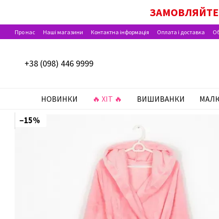
Перейти до основного контенту
ДІЄ ОПЛАТА ПАКУН
ЗАМОВЛЯЙТЕ 
Про нас
Наші магазини
Контактна інформація
Оплата і доставка
Об
Відгуки про магазин
+38 (098) 446 9999
НОВИНКИ
🔥 ХІТ 🔥
ВИШИВАНКИ
МАЛ
−15%