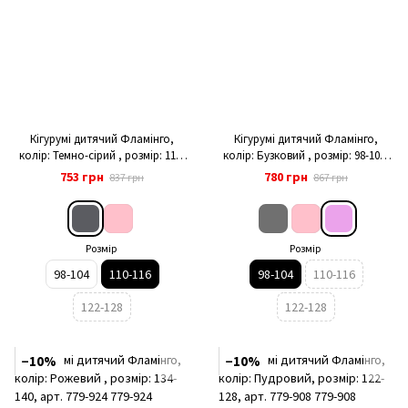
Кігурумі дитячий Фламінго,
Кігурумі дитячий Фламінго,
колір: Темно-сірий , розмір: 110-
колір: Бузковий , розмір: 98-104,
116, арт. 779-900
арт. 779-921
753 грн
780 грн
837 грн
867 грн
Розмір
Розмір
98-104
110-116
98-104
110-116
122-128
122-128
−10%
−10%