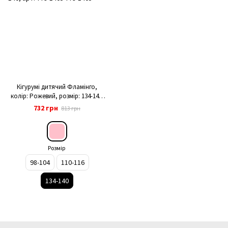
Кігурумі дитячий Фламінго,
колір: Рожевий, розмір: 134-140,
арт. 779-1405
732 грн
813 грн
Розмір
98-104
110-116
134-140