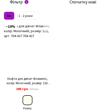
Фільтр
Спочатку нові
1
Вік
1 - 2 роки
−10%
Кофта для дівчат Фламінго,
колір: Молочний, розмір: 110,
арт. 704-427
305 грн
339 грн
Розмір