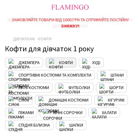
ДІЄ ОПЛАТА ПАКУНОК МАЛЮКА, ПАКУНОК ШКОЛЯРА, ВИПЛАТИ НА
ЗАМОВЛЯЙТЕ ТОВАРИ ВІД 1000 ГРН ТА ОТРИМУЙТЕ ПОСТІЙНУ
ДИТИНУ ДО РОКУ!
ЗНИЖКУ!
ДІВЧАТКАМ
КОФТИ
Кофти для дівчаток 1 року
ДЖЕМПЕРА
КОФТИ
ХУДІ
СПОРТИВНІ КОСТЮМИ ТА КОМПЛЕКТИ
ШТАНИ
ЛІТНІ КОСТЮМИ
ФУТБОЛКИ
ШОРТИ
СУКНІ
ДОМАШНІ КОСТЮМИ
КІГУРУМІ
ПІЖАМИ
НІЧНІ СОРОЧКИ
ХАЛАТИ
СПІДНЯ БІЛИЗНА
ШАПКИ