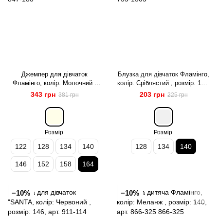
Джемпер для дівчаток
Блузка для дівчаток Фламінго,
Фламінго, колір: Молочний ,
колір: Сріблястий , розмір: 140,
розмір: 164, арт. 847-133
арт. 755-1505
343 грн
203 грн
381 грн
225 грн
Розмір
Розмір
122
128
134
140
128
134
140
146
152
158
164
−10%
−10%