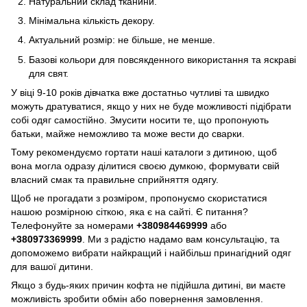
Натуральний склад тканини.
Мінімальна кількість декору.
Актуальний розмір: не більше, не менше.
Базові кольори для повсякденного використання та яскраві
для свят.
У віці 9-10 років дівчатка вже достатньо чутливі та швидко
можуть дратуватися, якщо у них не буде можливості підібрати
собі одяг самостійно. Змусити носити те, що пропонують
батьки, майже неможливо та може вести до сварки.
Тому рекомендуємо гортати наші каталоги з дитиною, щоб
вона могла одразу ділитися своєю думкою, формувати свій
власний смак та правильне сприйняття одягу.
Щоб не прогадати з розміром, пропонуємо скористатися
нашою розмірною сіткою, яка є на сайті. Є питання?
Телефонуйте за номерами
+380984469999
або
+380973369999
. Ми з радістю надамо вам консультацію, та
допоможемо вибрати найкращий і найбільш принагідний одяг
для вашої дитини.
Якщо з будь-яких причин кофта не підійшла дитині, ви маєте
можливість зробити обмін або повернення замовлення.