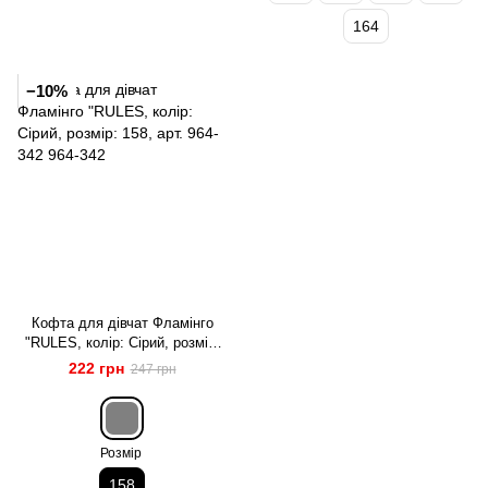
164
−10%
Кофта для дівчат Фламінго
"RULES, колір: Сірий, розмір:
158, арт. 964-342
222 грн
247 грн
Розмір
158