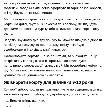
нашому каталозі також представлено багато класичних
моделей, завдяки яким легко сформувати гарні базові образи,
які підійдуть на кожний випадок.
Ми пропонуємо трикотажні кофти для більш теплої погоди та
кофти на флісі, футері, з начосом та з велюру, які підійдуть
для зими та осені під куртку, або як альтернатива верхньому
одягу.
Завдяки зручному фільтру пошуку ви можете швидко підібрати
вашій дитині зручну та оригінальну кофту, яка буде
відображати її індивідуальний характер.
Налаштовуйте сортування за принтами, та знаходьте нашу
патріотичну колекцію, яка в короткий час стала дуже
популярною серед українських сімей. Ми розробили кофти та
футболки з патріотичними написами, вишиванкою, нашою
країною та національною символікою.
Як вибрати кофту для дівчинки 9-10 років
Критерії вибору кофти для дівчинки нічим не відрізняються від
загальних правил підбору гардероба для дитини та підлітка:
Висока якість тканини.