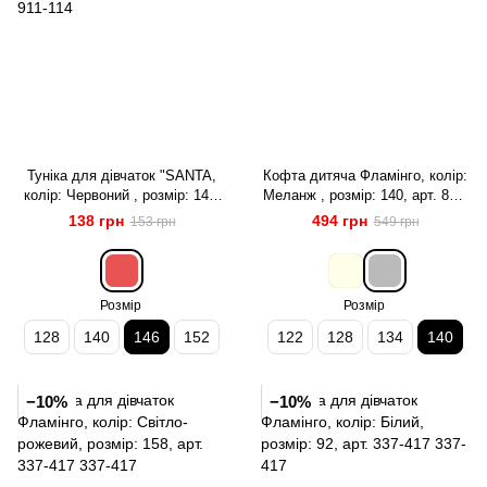
Туніка для дівчаток "SANTA,
Кофта дитяча Фламінго, колір:
колір: Червоний , розмір: 146,
Меланж , розмір: 140, арт. 866-
арт. 911-114
325
138 грн
494 грн
153 грн
549 грн
Розмір
Розмір
128
140
146
152
122
128
134
140
−10%
−10%