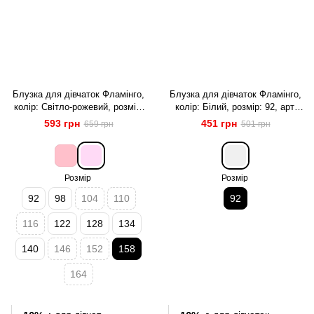
Блузка для дівчаток Фламінго,
Блузка для дівчаток Фламінго,
колір: Світло-рожевий, розмір:
колір: Білий, розмір: 92, арт.
158, арт. 337-417
337-417
593 грн
451 грн
659 грн
501 грн
Розмір
Розмір
92
98
104
110
92
116
122
128
134
140
146
152
158
164