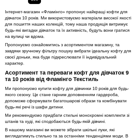
Інтернет-магазин «Фламінго» пропонує найкращі кофти для
дівчаток 10 років. Ми використовуємо матеріали високої якості
для пошиття наших колекцій, тому наша продукція витримує
будь-які вигадки дівчаток та їх активність, будуть вони гратися
на вулиці чи вдома.
Пропонуємо ознайомитись з асортиментом магазину, та
завдяки зручному фільтру пошуку вибрати ідеальну кофту для
своєї доньки, яка буде підкреслювати її індивідуальний
характер.
Асортимент та переваги кофт для дівчаток 9
та 10 років від Фламінго Текстиль
Ми пропонуємо купити кофту для дівчинки 10 років для будь-
якого сезону. Це стане гарним доповненням гардероба,
допоможе сформувати багатошарові образи та комбінувати
будь-які речі із шафи дитини.
Ми рекомендуємо придбати стильні монохромні комплекти зі
штанів та худі, які сподобаються будь-якій дівчині.
В нашому магазині ви можете зібрати шкільні луки, які
виглядатимуть стильно та за останніми тенденціями моди. В