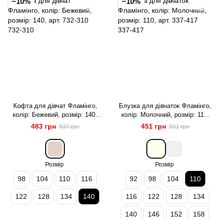
−10%
−10%
Кофта для дівчат Фламінго,
Блузка для дівчаток Фламінго,
колір: Бежевий, розмір: 140,
колір: Молочний, розмір: 110,
арт. 732-310
арт. 337-417
483 грн
451 грн
537 грн
501 грн
Розмір
Розмір
98
104
110
116
92
98
104
110
122
128
134
140
116
122
128
134
140
146
152
158