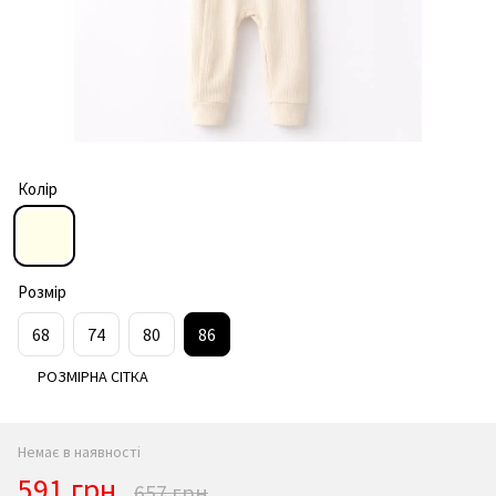
Колір
Розмір
68
74
80
86
РОЗМІРНА СІТКА
Немає в наявності
591 грн
657 грн