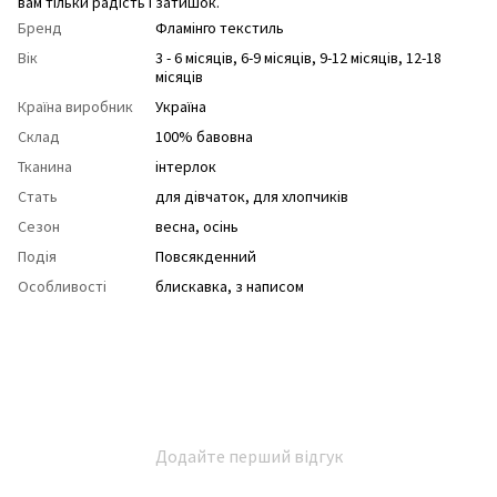
вам тільки радість і затишок.
Бренд
Фламінго текстиль
Вік
3 - 6 місяців, 6-9 місяців, 9-12 місяців, 12-18
місяців
Країна виробник
Україна
Склад
100% бавовна
Тканина
інтерлок
Стать
для дівчаток
,
для хлопчиків
Сезон
весна
,
осінь
Подія
Повсякденний
Особливості
блискавка
,
з написом
Додайте перший відгук