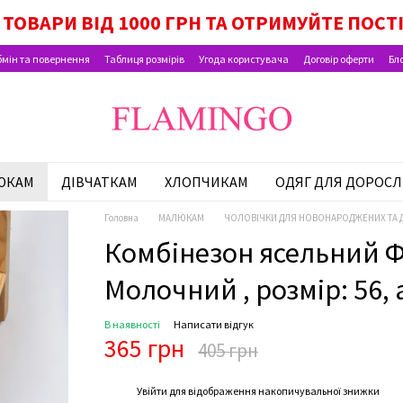
ОК МАЛЮКА, ПАКУНОК ШКОЛЯРА, ВИПЛАТИ Н
ТОВАРИ ВІД 1000 ГРН ТА ОТРИМУЙТЕ ПОСТ
мін та повернення
Таблиця розмірів
Угода користувача
Договір оферти
Бл
ЮКАМ
ДІВЧАТКАМ
ХЛОПЧИКАМ
ОДЯГ ДЛЯ ДОРОСЛ
Головна
МАЛЮКАМ
ЧОЛОВІЧКИ ДЛЯ НОВОНАРОДЖЕНИХ ТА 
Комбінезон ясельний Фл
Молочний , розмір: 56, 
В наявності
Написати відгук
365 грн
405 грн
%
Увійти
для відображення накопичувальної знижки