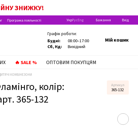
А ДИТИНУ ДО РОКУ!
ІЙНУ
ЗНИЖКУ!
Укр
Рус
Eng
Бажання
Вхід
ог
Програма лояльності
Графік роботи:
Мій кошик
Будні:
08:00–17:00
Сб, Нд:
Вихідний
ИХ
🔥 SALE %
ОПТОВИМ ПОКУПЦЯМ
ДИТЯЧІ КОМБІНЕЗОНИ
амінго, колір:
Артикул
365-132
арт. 365-132