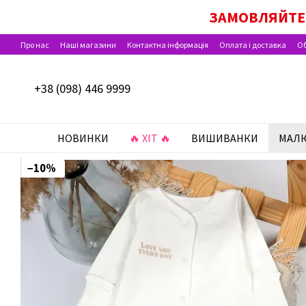
Перейти до основного контенту
ДІЄ ОПЛАТА ПАКУН
ЗАМОВЛЯЙТЕ 
Про нас
Наші магазини
Контактна інформація
Оплата і доставка
Об
Відгуки про магазин
+38 (098) 446 9999
НОВИНКИ
🔥 ХІТ 🔥
ВИШИВАНКИ
МАЛ
−10%