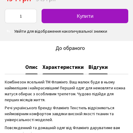
Купити
Увійти
для відображення накопичувальної знижки
%
До обраного
Опис
Характеристики
Відгуки
Комбінезон ясельний ТМ Фламінго. Ваш малюк буде в ньому
наймилішим і найкрасивішим! Перший одяг для немовляти кожна
матуся обирає з особливим трепетом. Чудово підійде для
перших місяців життя.
Речі українського бренду Фламінго Текстиль відрізняються
неймовірним комфортом завдяки високій якості тканин та
універсальності моделей.
Повсякденний та домашній одяг від Фламінго даруватиме вам