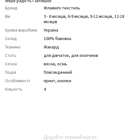
лише радість і затишок
Бренд
Фламінго текстиль
Вік
3 - 6 місяців, 6-9 місяців, 9-12 місяців, 12-18
місяців
Країна виробник
Україна
Склад
100% бавовна
Тканина
Жакард
Стать
для дівчаток
,
для хлопчиків
Сезон
весна
,
осінь
Подія
Повсякденний
Особливості
принт
,
кнопки
Кількість
4
Додайте перший відгук