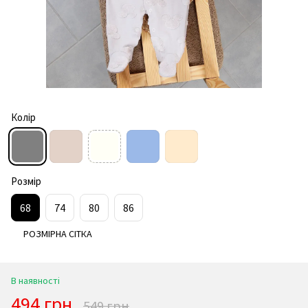
Колір
Розмір
68
74
80
86
РОЗМІРНА СІТКА
В наявності
494 грн
549 грн