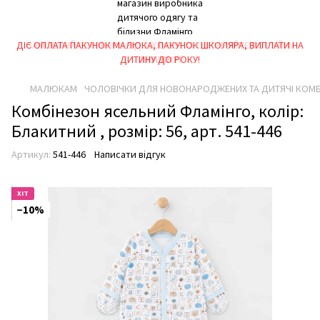
ДІЄ ОПЛАТА ПАКУНОК МАЛЮКА, ПАКУНОК ШКОЛЯРА, ВИПЛАТИ НА
ЗАМОВЛЯЙТЕ ТОВАРИ ВІД 1000 ГРН ТА ОТРИМУЙТЕ ПОСТІЙНУ
ДИТИНУ ДО РОКУ!
ЗНИЖКУ!
МАЛЮКАМ
ЧОЛОВІЧКИ ДЛЯ НОВОНАРОДЖЕНИХ ТА ДИТЯЧІ КОМ
Комбінезон ясельний Фламінго, колір:
Блакитний , розмір: 56, арт. 541-446
Артикул:
541-446
Написати відгук
ХІТ
−10%