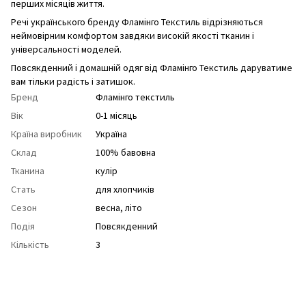
перших місяців життя.
Речі українського бренду Фламінго Текстиль відрізняються
неймовірним комфортом завдяки високій якості тканин і
універсальності моделей.
Повсякденний і домашній одяг від Фламінго Текстиль даруватиме
вам тільки радість і затишок.
Бренд
Фламінго текстиль
Вік
0-1 місяць
Країна виробник
Україна
Склад
100% бавовна
Тканина
кулір
Стать
для хлопчиків
Сезон
весна
,
літо
Подія
Повсякденний
Кількість
3