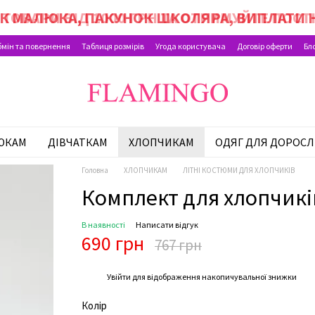
ОК МАЛЮКА, ПАКУНОК ШКОЛЯРА, ВИПЛАТИ Н
мін та повернення
Таблиця розмірів
Угода користувача
Договір оферти
Бл
ЮКАМ
ДІВЧАТКАМ
ХЛОПЧИКАМ
ОДЯГ ДЛЯ ДОРОСЛ
Головна
ХЛОПЧИКАМ
ЛІТНІ КОСТЮМИ ДЛЯ ХЛОПЧИКІВ
Комплект для хлопчикі
В наявності
Написати відгук
690 грн
767 грн
%
Увійти
для відображення накопичувальної знижки
Колір