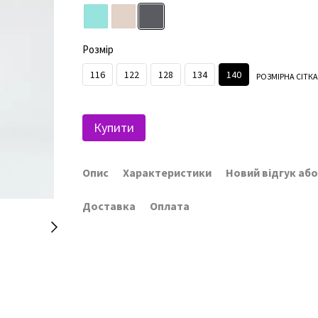
Розмір
116
122
128
134
140
РОЗМІРНА СІТКА
Купити
Опис
Характеристики
Новий відгук аб
Доставка
Оплата