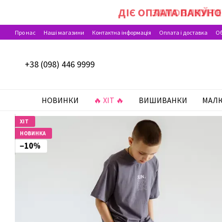
Перейти до основного контенту
ДІЄ ОПЛАТА ПАКУН
Про нас
Наші магазини
Контактна інформація
Оплата і доставка
Об
Відгуки про магазин
+38 (098) 446 9999
НОВИНКИ
🔥 ХІТ 🔥
ВИШИВАНКИ
МАЛ
ХІТ
НОВИНКА
−10%