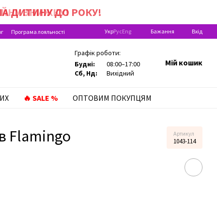
А ДИТИНУ ДО РОКУ!
Укр
Рус
Eng
Бажання
Вхід
ог
Програма лояльності
Графік роботи:
Мій кошик
Будні:
08:00–17:00
Сб, Нд:
Вихідний
ИХ
🔥 SALE %
ОПТОВИМ ПОКУПЦЯМ
в Flamingo
Артикул
1043-114