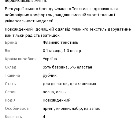
перших місяців життя.
Речі українського бренду Фламінго Текстиль відрізняються
неймовірним комфортом, завдяки високій якості тканин і
універсальності моделей.
Повсякденний і домашній одяг від Фламінго Текстиль даруватиме
вам тільки радість і затишок.
Бренд
Фламінго текстиль
Вік
0-1 місяць, 1-3 місяці
Країна виробник
Україна
Склад
95% бавовна, 5% еластан
Тканина
рубчик
Стать
для дівчаток
,
для хлопчиків
Сезон
весна
,
осінь
Подія
Повсякденний
Особливості
принт
,
кнопки
,
набір
,
на запах
Кількість
4